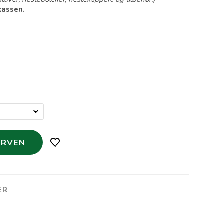
kassen.
ER