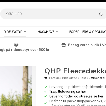
RIDEUDSTYR
HUS&HAVE
FODER - FRØ & GØDNIN
Besøg vores butik i V
agt på rideudstyr over 500 kr.
QHP Fleecedække
Forside
»
Rideudstyr
»
Hest
»
Dækkener til
Levering til pakkeshop/pakkeboks 
Træpillelevering se her
Levering foder og strøelse se her
Fri fragt til pakkeshop/pakkeboks, 
(
Gælder ikke staldartikler, banebogs