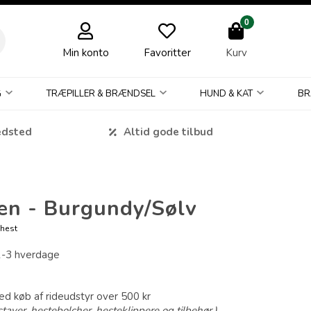
0
Min konto
Favoritter
Kurv
G
TRÆPILLER & BRÆNDSEL
HUND & KAT
BR
edsted
Altid gode tilbud
n - Burgundy/Sølv
 hest
1-3 hverdage
ved køb af rideudstyr over 500 kr
taver, hestebolcher, hesteklippere og tilbehør.)