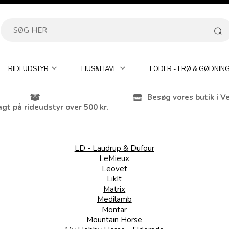
RIDEUDSTYR
HUS&HAVE
FODER - FRØ & GØDNIN
Besøg vores butik i V
agt på rideudstyr over 500 kr.
LD - Laudrup & Dufour
LeMieux
Leovet
LikIt
Matrix
Medilamb
Montar
Mountain Horse