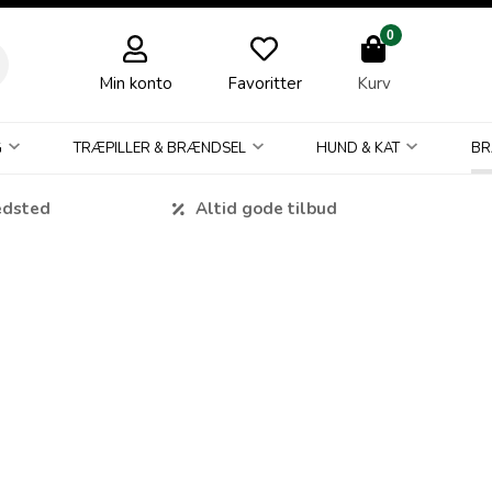
0
Min konto
Favoritter
Kurv
G
TRÆPILLER & BRÆNDSEL
HUND & KAT
BR
edsted
Altid gode tilbud