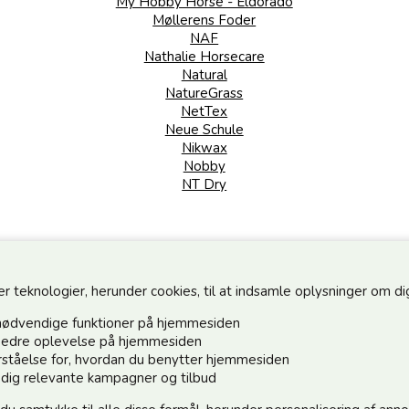
My Hobby Horse - Eldorado
Møllerens Foder
NAF
Nathalie Horsecare
Natural
NatureGrass
NetTex
Neue Schule
Nikwax
Nobby
NT Dry
teknologier, herunder cookies, til at indsamle oplysninger om dig 
nødvendige funktioner på hjemmesiden
n bedre oplevelse på hjemmesiden
forståelse for, hvordan du benytter hjemmesiden
Hold dig o
e dig relevante kampagner og tilbud