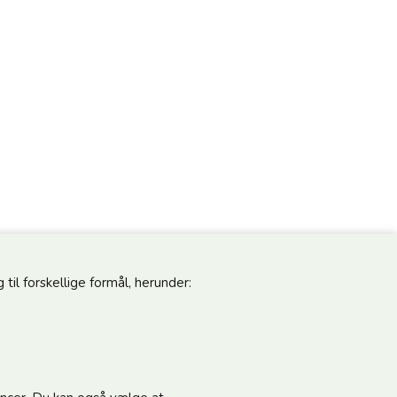
til forskellige formål, herunder:
pdateret
Følg os