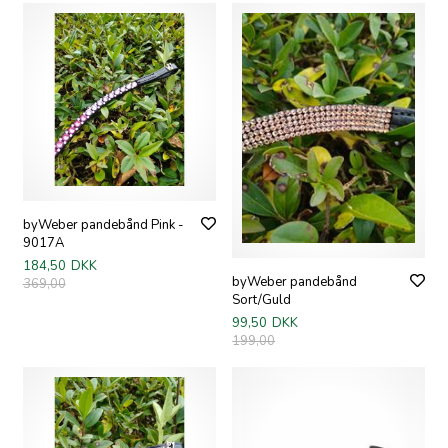
byWeber pandebånd Pink -
9017A
184,50
DKK
byWeber pandebånd
369,00
Sort/Guld
99,50
DKK
199,00