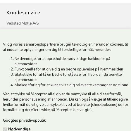
Kundeservice
Vedsted Mølle A/S
Tøndervej 31, Vedsted
6500 Vojens
Vi og vores samarbejdspartnere bruger teknologier, herunder cookies, til
CVR 49879415 Mail
vedstedmoelle@post.tele.dk
at indsamle oplysninger om dig til forskellige formål, herunder:
Tlf. +45 74 54 51 06
Nødvendige for at opretholde nødvendige funktioner på
Åbningstider: Man-Fre 9.00-17.00 | Middagslukket 12.00-12.30 |
hjemmesiden
Lørdag 9.00-12.00
Funktionelle for at give dig en bedre oplevelse på hjemmesiden
Statistiske for at få en bedre forståelse for, hvordan du benytter
hjemmesiden
Hold dig opdateret
Markedsføring for at kunne vise dig relevante kampagner og tilbud
Ved at trykke på 'Accepter alle' giver du samtykke til alle disse formål,
Tilmeld dig vores nyhedsbrev og modtag gode tilbud :)
herunder personalisering af annoncer. Du kan også vælge at tilkendegive,
hvilke formål du vil give samtykke til ved at benytte [checkboksene] ud for
formålet, og derefter trykke på 'Accepter kun valgte'.
Googles privatlivspolitik
Jeg accepterer vilkårene
Nødvendige