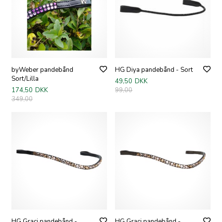
byWeber pandebånd
HG Diya pandebånd - Sort
Sort/Lilla
49,50
DKK
174,50
DKK
99,00
349,00
HG Graci pandebånd -
HG Graci pandebånd -