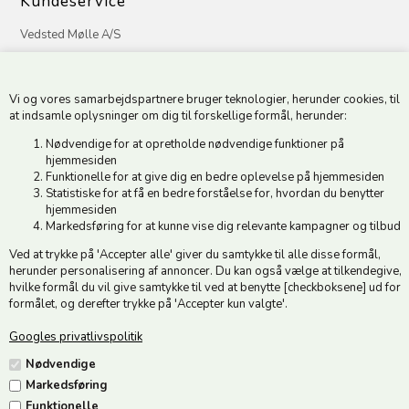
Kundeservice
Vedsted Mølle A/S
Tøndervej 31, Vedsted
6500 Vojens
Vi og vores samarbejdspartnere bruger teknologier, herunder cookies, til
CVR 49879415 Mail
vedstedmoelle@post.tele.dk
at indsamle oplysninger om dig til forskellige formål, herunder:
Tlf. +45 74 54 51 06
Nødvendige for at opretholde nødvendige funktioner på
Åbningstider: Man-Fre 9.00-17.00 | Middagslukket 12.00-12.30 |
hjemmesiden
Funktionelle for at give dig en bedre oplevelse på hjemmesiden
Lørdag 9.00-12.00
Statistiske for at få en bedre forståelse for, hvordan du benytter
hjemmesiden
Hold dig opdateret
Markedsføring for at kunne vise dig relevante kampagner og tilbud
Ved at trykke på 'Accepter alle' giver du samtykke til alle disse formål,
Tilmeld dig vores nyhedsbrev og modtag gode tilbud :)
herunder personalisering af annoncer. Du kan også vælge at tilkendegive,
hvilke formål du vil give samtykke til ved at benytte [checkboksene] ud for
formålet, og derefter trykke på 'Accepter kun valgte'.
Googles privatlivspolitik
Nødvendige
Jeg accepterer vilkårene
Markedsføring
Funktionelle