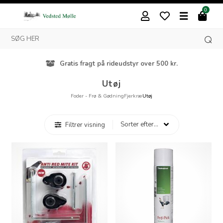
0
Gratis fragt på rideudstyr over 500 kr.
Utøj
Foder - Frø & Gødning
Fjerkræ
Utøj
Filtrer visning