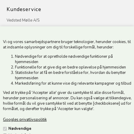
Kundeservice
Vedsted Mølle A/S
Tøndervej 31, Vedsted
6500 Vojens
Vi og vores samarbejdspartnere bruger teknologier, herunder cookies, til
CVR 49879415 Mail
vedstedmoelle@post.tele.dk
at indsamle oplysninger om dig til forskellige formål, herunder:
Tlf. +45 74 54 51 06
Nødvendige for at opretholde nødvendige funktioner på
Åbningstider: Man-Fre 9.00-17.00 | Middagslukket 12.00-12.30 |
hjemmesiden
Lørdag 9.00-12.00
Funktionelle for at give dig en bedre oplevelse på hjemmesiden
Statistiske for at få en bedre forståelse for, hvordan du benytter
hjemmesiden
Hold dig opdateret
Markedsføring for at kunne vise dig relevante kampagner og tilbud
Ved at trykke på 'Accepter alle' giver du samtykke til alle disse formål,
Tilmeld dig vores nyhedsbrev og modtag gode tilbud :)
herunder personalisering af annoncer. Du kan også vælge at tilkendegive,
hvilke formål du vil give samtykke til ved at benytte [checkboksene] ud for
formålet, og derefter trykke på 'Accepter kun valgte'.
Googles privatlivspolitik
Jeg accepterer vilkårene
Nødvendige