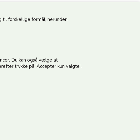
til forskellige formål, herunder:
pdateret
Følg os
noncer. Du kan også vælge at
vores nyhedsbrev og modtag gode tilbud
refter trykke på 'Accepter kun valgte'.
terer vilkårene