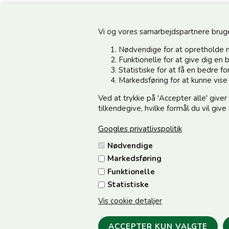
Vi og vores samarbejdspartnere bruger 
Nødvendige for at opretholde 
Funktionelle for at give dig e
Statistiske for at få en bedre 
Information
Kundeservice
Markedsføring for at kunne vis
Ved at trykke på 'Accepter alle' giver
Din side - Log ind her
Vedsted Mølle A/S
tilkendegive, hvilke formål du vil giv
Cookie & Persondata
Tøndervej 31, Vedsted
Googles privatlivspolitik
Handelsbetingelser
6500 Vojens
Nødvendige
Fortrydelse/Reklamation
CVR 49879415 Mail
vedstedmo
Markedsføring
Samarbejdspartnere
Tlf. +45 74 54 51 06
Funktionelle
Om os
Åbningstider: Man-Fre 9.00-17
Statistiske
12.00
Vis cookie detaljer