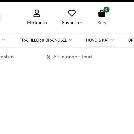
0
Min konto
Favoritter
Kurv
G
TRÆPILLER & BRÆNDSEL
HUND & KAT
BR
edsted
Altid gode tilbud