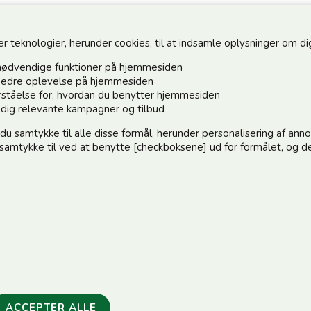
teknologier, herunder cookies, til at indsamle oplysninger om dig 
nødvendige funktioner på hjemmesiden
n bedre oplevelse på hjemmesiden
forståelse for, hvordan du benytter hjemmesiden
Hold dig o
e dig relevante kampagner og tilbud
 du samtykke til alle disse formål, herunder personalisering af an
Tilmeld dig 
e samtykke til ved at benytte [checkboksene] ud for formålet, og de
:)
elle@post.tele.dk
Jeg accep
.00 | Middagslukket 12.00-12.30 | Lørdag 9.00-