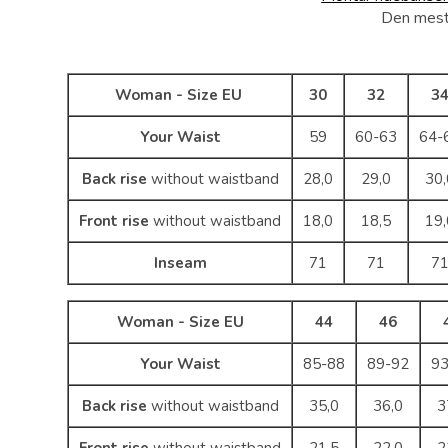
Den mest
Woman - Size EU
30
32
3
Your Waist
59
60-63
64-
Back rise
without waistband
28,0
29,0
30,
Front rise
without waistband
18,0
18,5
19,
Inseam
71
71
7
Woman - Size EU
44
46
Your Waist
85-88
89-92
9
Back rise
without waistband
35,0
36,0
3