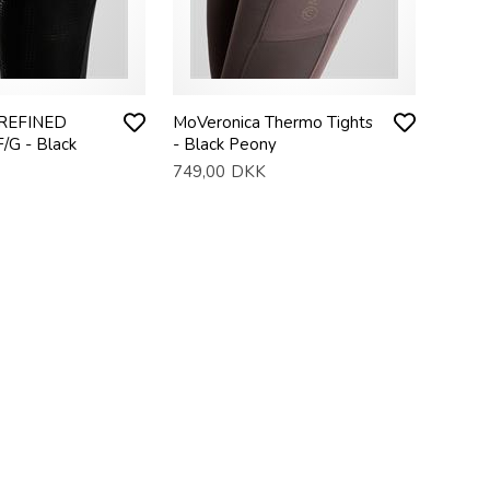
 REFINED
MoVeronica Thermo Tights
F/G - Black
- Black Peony
749,00
DKK