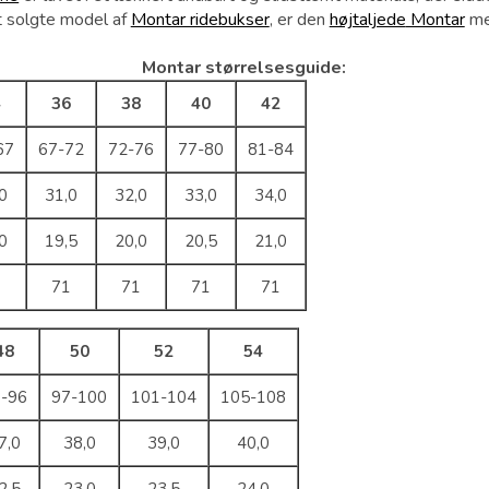
 solgte model af
Montar ridebukser
, er den
højtaljede
Montar
med
Montar størrelsesguide:
4
36
38
40
42
67
67-72
72-76
77-80
81-84
0
31,0
32,0
33,0
34,0
0
19,5
20,0
20,5
21,0
1
71
71
71
71
48
50
52
54
3-96
97-100
101-104
105-108
7,0
38,0
39,0
40,0