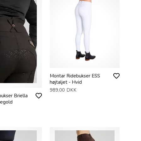
Montar Ridebukser ESS
højtaljet - Hvid
989,00
DKK
ukser Briella
segold