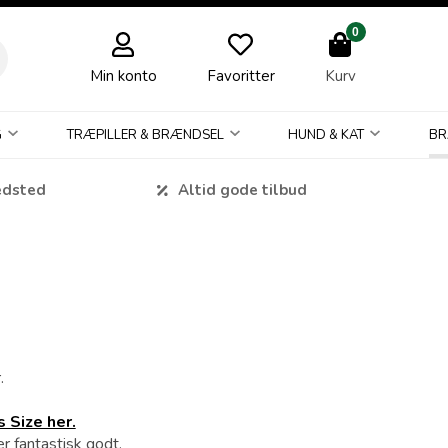
0
Min konto
Favoritter
Kurv
G
TRÆPILLER & BRÆNDSEL
HUND & KAT
BR
edsted
Altid gode tilbud
.
 Size her.
er fantastisk godt.