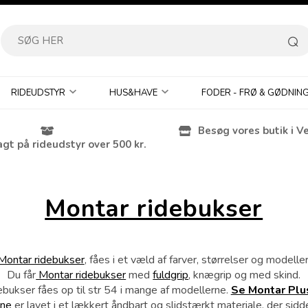
RIDEUDSTYR
HUS&HAVE
FODER - FRØ & GØDNIN
Besøg vores butik i V
agt på rideudstyr over 500 kr.
Montar ridebukser
Montar ridebukser
, fåes i et væld af farver, størrelser og modeller
Du får
Montar ridebukser
med
fuldgrip
, knægrip og med skind.
ebukser fåes op til str 54 i mange af modellerne.
Se Montar Plus
rne
er lavet i et lækkert åndbart og slidstærkt materiale, der sidd