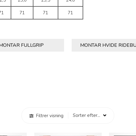
2,5
23,0
23,5
24,0
71
71
71
71
MONTAR FULLGRIP
MONTAR HVIDE RIDEB
Filtrer visning