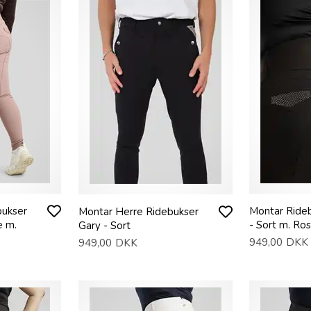
bukser
Montar Rideb
Montar Herre Ridebukser
e m.
- Sort m. Ro
Gary - Sort
949,00
DKK
949,00
DKK