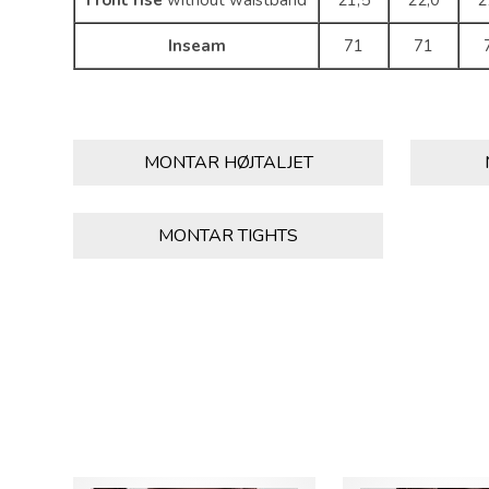
Front rise
without waistband
21,5
22,0
2
Inseam
71
71
MONTAR HØJTALJET
MONTAR TIGHTS