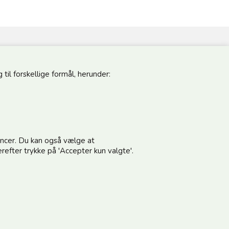
til forskellige formål, herunder:
pdateret
Følg os
vores nyhedsbrev og modtag gode tilbud
noncer. Du kan også vælge at
refter trykke på 'Accepter kun valgte'.
terer vilkårene