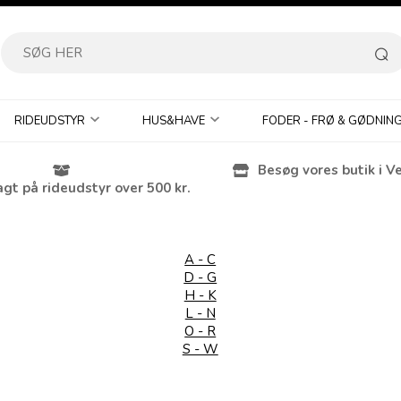
RIDEUDSTYR
HUS&HAVE
FODER - FRØ & GØDNIN
Besøg vores butik i V
agt på rideudstyr over 500 kr.
A - C
D - G
H - K
L - N
O - R
S - W