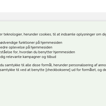
teknologier, herunder cookies, til at indsamle oplysninger om dig 
Hold dig o
nødvendige funktioner på hjemmesiden
Tilmeld dig 
n bedre oplevelse på hjemmesiden
forståelse for, hvordan du benytter hjemmesiden
:)
e dig relevante kampagner og tilbud
 du samtykke til alle disse formål, herunder personalisering af an
elle@post.tele.dk
e samtykke til ved at benytte [checkboksene] ud for formålet, og de
Jeg accep
.00 | Middagslukket 12.00-12.30 | Lørdag 9.00-