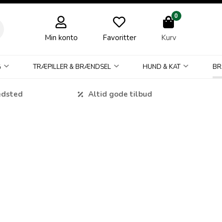
0
Min konto
Favoritter
Kurv
G
TRÆPILLER & BRÆNDSEL
HUND & KAT
BR
edsted
Altid gode tilbud