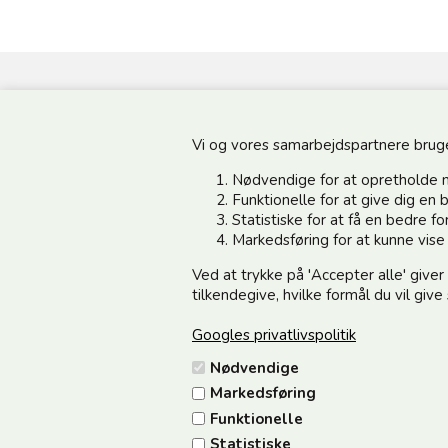
Vi og vores samarbejdspartnere bruger 
Information
Kundeservice
Nødvendige for at opretholde 
Din side - Log ind her
Vedsted Mølle A/S
Funktionelle for at give dig e
Statistiske for at få en bedre 
Cookie & Persondata
Tøndervej 31, Vedsted
Markedsføring for at kunne vis
Handelsbetingelser
6500 Vojens
Ved at trykke på 'Accepter alle' giver
Fortrydelse/Reklamation
CVR 49879415 Mail
vedstedmo
tilkendegive, hvilke formål du vil giv
Samarbejdspartnere
Tlf. +45 74 54 51 06
Googles privatlivspolitik
Om os
Åbningstider: Man-Fre 9.00-17
Nødvendige
12.00
Markedsføring
Funktionelle
Statistiske