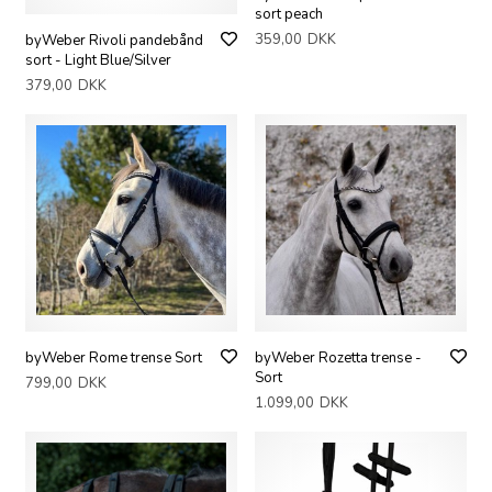
sort peach
359,00
DKK
byWeber Rivoli pandebånd
sort - Light Blue/Silver
379,00
DKK
byWeber Rome trense Sort
byWeber Rozetta trense -
Sort
799,00
DKK
1.099,00
DKK