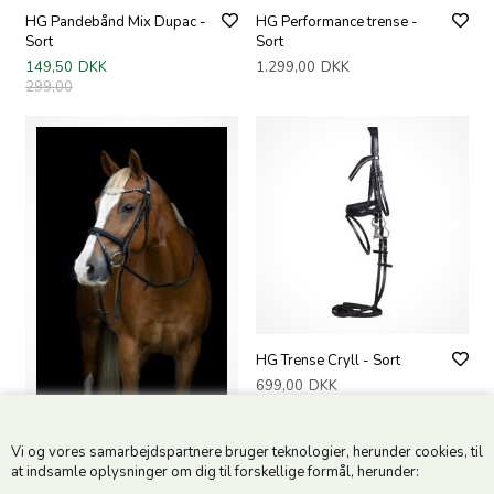
HG Pandebånd Mix Dupac -
HG Performance trense -
Sort
Sort
149,50
DKK
1.299,00
DKK
299,00
HG Trense Cryll - Sort
699,00
DKK
Vi og vores samarbejdspartnere bruger teknologier, herunder cookies, til
HG Trense - Emi 25.2 - Sort
at indsamle oplysninger om dig til forskellige formål, herunder:
819,00
DKK