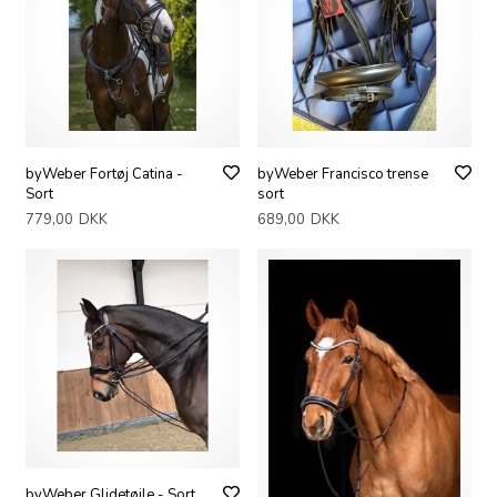
byWeber Fortøj Catina -
byWeber Francisco trense
Sort
sort
779,00
DKK
689,00
DKK
byWeber Glidetøjle - Sort