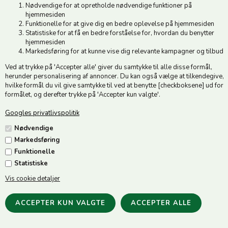
Nødvendige for at opretholde nødvendige funktioner på
hjemmesiden
Funktionelle for at give dig en bedre oplevelse på hjemmesiden
Statistiske for at få en bedre forståelse for, hvordan du benytter
hjemmesiden
Markedsføring for at kunne vise dig relevante kampagner og tilbud
Ved at trykke på 'Accepter alle' giver du samtykke til alle disse formål,
herunder personalisering af annoncer. Du kan også vælge at tilkendegive,
hvilke formål du vil give samtykke til ved at benytte [checkboksene] ud for
formålet, og derefter trykke på 'Accepter kun valgte'.
Googles privatlivspolitik
HG Trense Emi - Sort
HG Trense Emi II - Sort
Nødvendige
699,00
DKK
599,00
DKK
Markedsføring
Funktionelle
Statistiske
Vis cookie detaljer