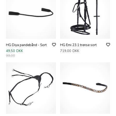
HG Diya pandebånd - Sort
HG Emi 23.1 trense sort
49,50
DKK
719,00
DKK
99,00