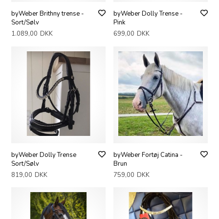
byWeber Brithny trense -
byWeber Dolly Trense -
Sort/Sølv
Pink
1.089,00
DKK
699,00
DKK
byWeber Dolly Trense
byWeber Fortøj Catina -
Sort/Sølv
Brun
819,00
DKK
759,00
DKK