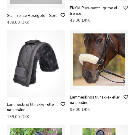
EKKIA Plys-sæt til grime el.
trense
Star Trense Roségold - Sort
49,00
DKK
409,00
DKK
Lammeskinds til nakke- eller
næsebånd
Lammeskind til nakke- eller
99,00
DKK
næsebånd
139,00
DKK