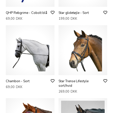
QHP Rebgrime - Cobolt blå
Star glidetøjle - Sort
69,00
DKK
199,00
DKK
Chambon - Sort
Star Trense Lifestyle
sort/hvid
69,00
DKK
269,00
DKK