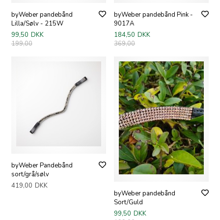
byWeber pandebånd
byWeber pandebånd Pink -
Lilla/Sølv - 215W
9017A
99,50
DKK
184,50
DKK
199,00
369,00
byWeber Pandebånd
sort/grå/sølv
419,00
DKK
byWeber pandebånd
Sort/Guld
99,50
DKK