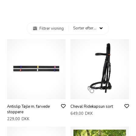
Filtrer visning
Antislip Tøjle m. farvede
Cheval Ridekapsun sort
stoppere
649,00
DKK
229,00
DKK