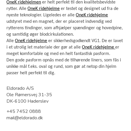
OneK ridehjelmen
er helt perfekt til den kvalitetsbevidste
rytter. Alle
OneK ridehjelme
er testet og designet ud fra de
nyeste teknologier. Ligeledes er alle
OneK ridehjelme
udstyret med en magnet, der er placeret indvendig ved
rytterens tindinger, som afhjælper spændinger og hovedpine,
og samtidig øger blodcirkulationen.
Alle
OneK ridehjelme
er sikkerhedsgodkendt VG1. De er lavet
i et utrolig let materiale der gør at alle
OneK ridehjelme
er
meget komfortable og med en helt fantastisk pasform.
Den gode pasform opnås med de tilhørende liners, som fås i
unikke mål f.eks. oval og rund, som gør at netop din hjelm
passer helt perfekt til dig.
Eldorado A/S
Ole Rømersvej 31-35
DK-6100 Haderslev
+45 7452 0888
mail@eldorado.dk