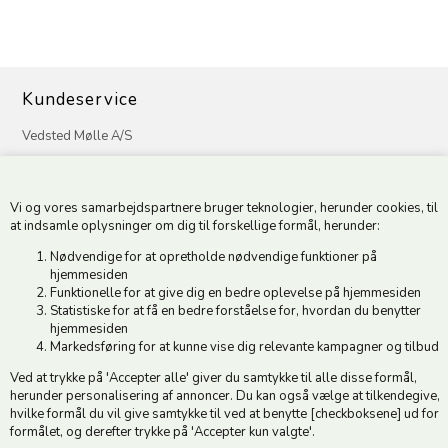
Kundeservice
Vedsted Mølle A/S
Tøndervej 31, Vedsted
6500 Vojens
Vi og vores samarbejdspartnere bruger teknologier, herunder cookies, til
CVR 49879415 Mail
vedstedmoelle@post.tele.dk
at indsamle oplysninger om dig til forskellige formål, herunder:
Tlf. +45 74 54 51 06
Nødvendige for at opretholde nødvendige funktioner på
Åbningstider: Man-Fre 9.00-17.00 | Middagslukket 12.00-12.30 |
hjemmesiden
Lørdag 9.00-12.00
Funktionelle for at give dig en bedre oplevelse på hjemmesiden
Statistiske for at få en bedre forståelse for, hvordan du benytter
hjemmesiden
Hold dig opdateret
Markedsføring for at kunne vise dig relevante kampagner og tilbud
Ved at trykke på 'Accepter alle' giver du samtykke til alle disse formål,
Tilmeld dig vores nyhedsbrev og modtag gode tilbud :)
herunder personalisering af annoncer. Du kan også vælge at tilkendegive,
hvilke formål du vil give samtykke til ved at benytte [checkboksene] ud for
formålet, og derefter trykke på 'Accepter kun valgte'.