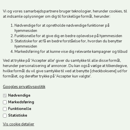
6500 Vojens
Vi og vores samarbejdspartnere bruger teknologier, herunder cookies, til
CVR 49879415 Mail
vedstedmoelle@post.tele.dk
at indsamle oplysninger om dig til forskellige formål, herunder:
Tlf. +45 74 54 51 06
Nødvendige for at opretholde nødvendige funktioner på
Åbningstider: Man-Fre 9.00-17.00 | Middagslukket 12.00-12.30 |
hjemmesiden
Lørdag 9.00-12.00
Funktionelle for at give dig en bedre oplevelse på hjemmesiden
Statistiske for at få en bedre forståelse for, hvordan du benytter
hjemmesiden
Hold dig opdateret
Markedsføring for at kunne vise dig relevante kampagner og tilbud
Ved at trykke på 'Accepter alle' giver du samtykke til alle disse formål,
Tilmeld dig vores nyhedsbrev og modtag gode tilbud :)
herunder personalisering af annoncer. Du kan også vælge at tilkendegive,
hvilke formål du vil give samtykke til ved at benytte [checkboksene] ud for
formålet, og derefter trykke på 'Accepter kun valgte'.
Googles privatlivspolitik
Jeg accepterer vilkårene
Nødvendige
Markedsføring
Funktionelle
Statistiske
Vis cookie detaljer
Følg os