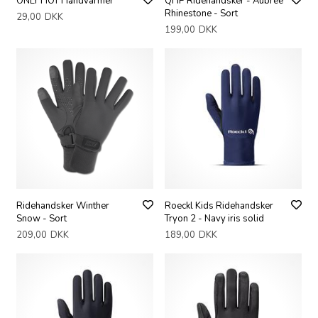
ONLY HOT Håndvarmer
QHP Ridehandsker - Aubree
Rhinestone - Sort
29,00
DKK
199,00
DKK
Ridehandsker Winther
Roeckl Kids Ridehandsker
Snow - Sort
Tryon 2 - Navy iris solid
209,00
DKK
189,00
DKK