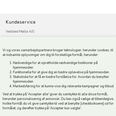
Kundeservice
Vedsted Mølle A/S
Tøndervej 31, Vedsted
6500 Vojens
Vi og vores samarbejdspartnere bruger teknologier, herunder cookies, til
CVR 49879415 Mail
vedstedmoelle@post.tele.dk
at indsamle oplysninger om dig til forskellige formål, herunder:
Tlf. +45 74 54 51 06
Nødvendige for at opretholde nødvendige funktioner på
Åbningstider: Man-Fre 9.00-17.00 | Middagslukket 12.00-12.30 |
hjemmesiden
Lørdag 9.00-12.00
Funktionelle for at give dig en bedre oplevelse på hjemmesiden
Statistiske for at få en bedre forståelse for, hvordan du benytter
hjemmesiden
Hold dig opdateret
Markedsføring for at kunne vise dig relevante kampagner og tilbud
Ved at trykke på 'Accepter alle' giver du samtykke til alle disse formål,
Tilmeld dig vores nyhedsbrev og modtag gode tilbud :)
herunder personalisering af annoncer. Du kan også vælge at tilkendegive,
hvilke formål du vil give samtykke til ved at benytte [checkboksene] ud for
formålet, og derefter trykke på 'Accepter kun valgte'.