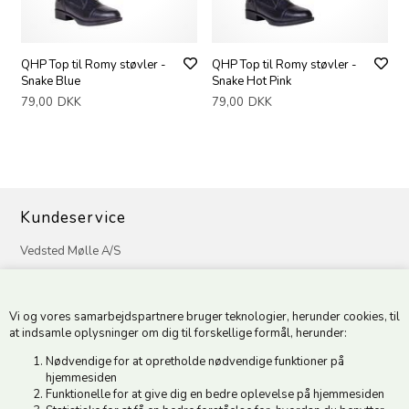
QHP Top til Romy støvler -
QHP Top til Romy støvler -
Snake Blue
Snake Hot Pink
79,00
DKK
79,00
DKK
Kundeservice
Vedsted Mølle A/S
Tøndervej 31, Vedsted
6500 Vojens
Vi og vores samarbejdspartnere bruger teknologier, herunder cookies, til
CVR 49879415 Mail
vedstedmoelle@post.tele.dk
at indsamle oplysninger om dig til forskellige formål, herunder:
Tlf. +45 74 54 51 06
Nødvendige for at opretholde nødvendige funktioner på
Åbningstider: Man-Fre 9.00-17.00 | Middagslukket 12.00-12.30 |
hjemmesiden
Lørdag 9.00-12.00
Funktionelle for at give dig en bedre oplevelse på hjemmesiden