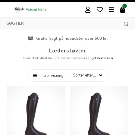
0
Gratis fragt på rideudstyr over 500 kr.
Læderstøvler
Rideudstyr
Rytter
Plus Size
Støvler
Ridestøvler Lange
Læderstøvler
Filtrer visning