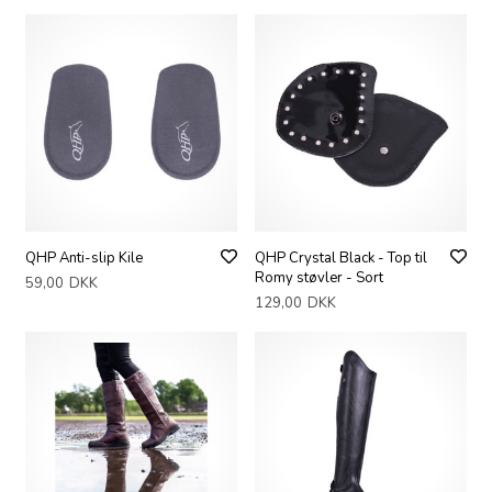
QHP Anti-slip Kile
QHP Crystal Black - Top til
Romy støvler - Sort
59,00
DKK
129,00
DKK