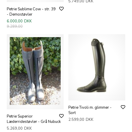
5.749,00
DKK
Petrie Sublime Cow - str. 39
- Demostøvler
6.000,00
DKK
9.289,00
Petrie Tivoli m. glimmer -
Sort
Petrie Superior
2.599,00
DKK
Læderridestøvler - Grå Nubuck
5.269,00
DKK