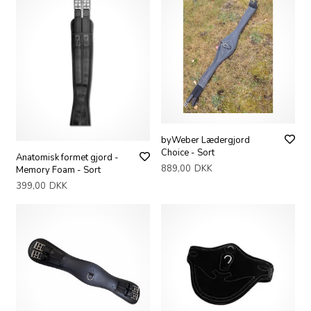
byWeber Lædergjord
Choice - Sort
Anatomisk formet gjord -
889,00
DKK
Memory Foam - Sort
399,00
DKK