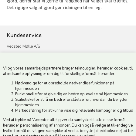
gjord, derfor står vi gerne til rådighed når valget skal træffes.
Det rigtige valg af gjord gør ridningen til en leg.
Kundeservice
Vedsted Mølle A/S
Tøndervej 31, Vedsted
6500 Vojens
Vi og vores samarbejdspartnere bruger teknologier, herunder cookies, til
CVR 49879415 Mail
vedstedmoelle@post.tele.dk
at indsamle oplysninger om dig til forskellige formål, herunder:
Tlf. +45 74 54 51 06
Nødvendige for at opretholde nødvendige funktioner på
Åbningstider: Man-Fre 9.00-17.00 | Middagslukket 12.00-12.30 |
hjemmesiden
Lørdag 9.00-12.00
Funktionelle for at give dig en bedre oplevelse på hjemmesiden
Statistiske for at få en bedre forståelse for, hvordan du benytter
hjemmesiden
Hold dig opdateret
Markedsføring for at kunne vise dig relevante kampagner og tilbud
Ved at trykke på 'Accepter alle' giver du samtykke til alle disse formål,
Tilmeld dig vores nyhedsbrev og modtag gode tilbud :)
herunder personalisering af annoncer. Du kan også vælge at tilkendegive,
hvilke formål du vil give samtykke til ved at benytte [checkboksene] ud for