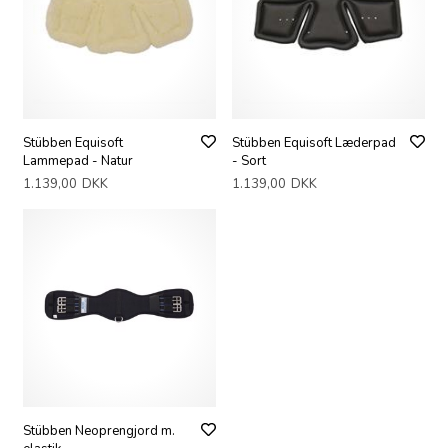
Stübben Equisoft
Stübben Equisoft Læderpad
Lammepad - Natur
- Sort
1.139,00
DKK
1.139,00
DKK
Stübben Neoprengjord m.