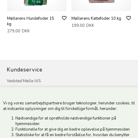
Møllerens Hundefoder 15
Møllerens Kattefoder 10 kg
kg
199,00
DKK
279,00
DKK
Kundeservice
Vedsted Mølle A/S
Tøndervej 31, Vedsted
6500 Vojens
Vi og vores samarbejdspartnere bruger teknologier, herunder cookies, til
CVR 49879415 Mail
vedstedmoelle@post.tele.dk
at indsamle oplysninger om dig til forskellige formål, herunder:
Tlf. +45 74 54 51 06
Nødvendige for at opretholde nødvendige funktioner på
Åbningstider: Man-Fre 9.00-17.00 | Middagslukket 12.00-12.30 |
hjemmesiden
Lørdag 9.00-12.00
Funktionelle for at give dig en bedre oplevelse på hjemmesiden
Statistiske for at få en bedre forståelse for, hvordan du benytter