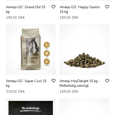
Amequ GO` Grand Old 15
Amequ GO` Happy Gastric
kg
15 kg
199,00
DKK
199,00
DKK
Amequ GO` Super Cool 15
Amequ HayDelight 15 kg -
kg
Midlertidig udsolgt
219,00
DKK
149,00
DKK