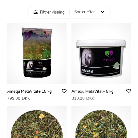
Filtrer visning
Amequ MetaVital+ 15 kg
Amequ MetaVital+ 5 kg
799,00
DKK
310,00
DKK