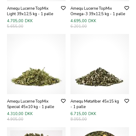
Amequ Lucerne TopMix
Amequ Lucerne TopMix
Light 39x12,5 kg - 1 palle
Omega-3 39x12,5 kg - 1 palle
4.705,00
DKK
4.695,00
DKK
5.655,00
6.201,00
Amequ Lucerne TopMix
Amequ Metafiber 45x15 kg
Special 45x10 kg - 1 palle
- 1 palle
4.310,00
DKK
6.715,00
DKK
4.905,00
8.055,00