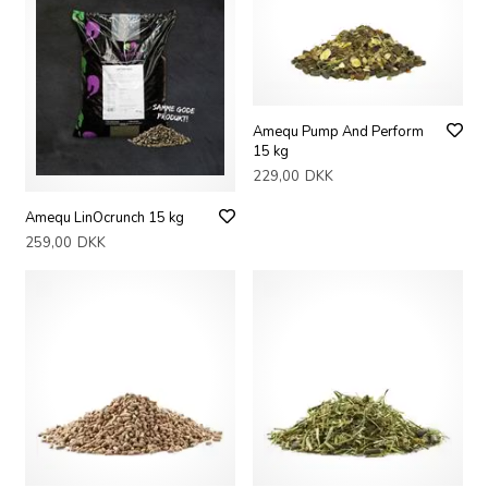
Amequ Pump And Perform
15 kg
229,00
DKK
Amequ LinOcrunch 15 kg
259,00
DKK