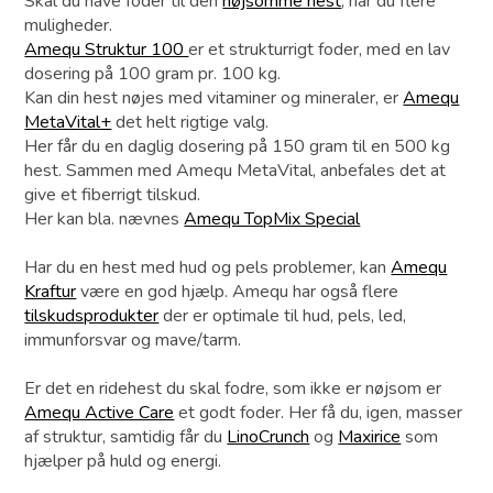
Skal du have foder til den
nøjsomme hest
, har du flere
muligheder.
Amequ Struktur 100
er et strukturrigt foder, med en lav
dosering på 100 gram pr. 100 kg.
Kan din hest nøjes med vitaminer og mineraler, er
Amequ
MetaVital+
det helt rigtige valg.
Her får du en daglig dosering på 150 gram til en 500 kg
hest. Sammen med Amequ MetaVital, anbefales det at
give et fiberrigt tilskud.
Her kan bla. nævnes
Amequ TopMix Special
Har du en hest med hud og pels problemer, kan
Amequ
Kraftur
være en god hjælp. Amequ har også flere
tilskudsprodukter
der er optimale til hud, pels, led,
immunforsvar og mave/tarm.
Er det en ridehest du skal fodre, som ikke er nøjsom er
Amequ Active Care
et godt foder. Her få du, igen, masser
af struktur, samtidig får du
LinoCrunch
og
Maxirice
som
hjælper på huld og energi.