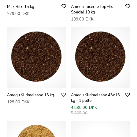
MaxiRice 15 kg
Amequ Lucerne TopMix
Special 10 kg
279,00
DKK
109,00
DKK
Amequ Klidmelasse 15 kg
Amequ Klidmelasse 45x15
kg - 1 palle
129,00
DKK
4.595,00
DKK
5.805,00