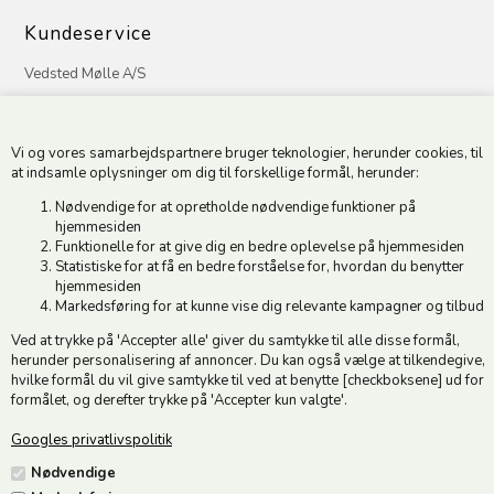
Kundeservice
Vedsted Mølle A/S
Tøndervej 31, Vedsted
6500 Vojens
Vi og vores samarbejdspartnere bruger teknologier, herunder cookies, til
CVR 49879415 Mail
vedstedmoelle@post.tele.dk
at indsamle oplysninger om dig til forskellige formål, herunder:
Tlf. +45 74 54 51 06
Nødvendige for at opretholde nødvendige funktioner på
Åbningstider: Man-Fre 9.00-17.00 | Middagslukket 12.00-12.30 |
hjemmesiden
Lørdag 9.00-12.00
Funktionelle for at give dig en bedre oplevelse på hjemmesiden
Statistiske for at få en bedre forståelse for, hvordan du benytter
hjemmesiden
Hold dig opdateret
Markedsføring for at kunne vise dig relevante kampagner og tilbud
Ved at trykke på 'Accepter alle' giver du samtykke til alle disse formål,
Tilmeld dig vores nyhedsbrev og modtag gode tilbud :)
herunder personalisering af annoncer. Du kan også vælge at tilkendegive,
hvilke formål du vil give samtykke til ved at benytte [checkboksene] ud for
formålet, og derefter trykke på 'Accepter kun valgte'.
Googles privatlivspolitik
Jeg accepterer vilkårene
Nødvendige