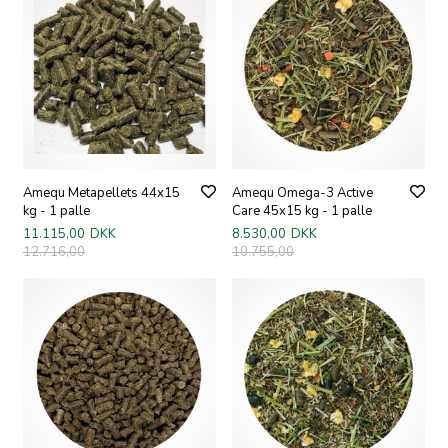
Amequ Metapellets 44x15
Amequ Omega-3 Active
kg - 1 palle
Care 45x15 kg - 1 palle
11.115,00
DKK
8.530,00
DKK
12.716,00
10.755,00