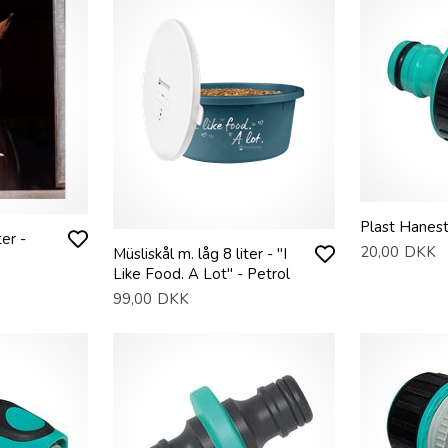
Plast Hanest
ter -
20,00
DKK
Müsliskål m. låg 8 liter - "I
Like Food. A Lot" - Petrol
99,00
DKK