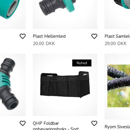
Plast Mellemled
Plast Samlel
20,00
DKK
29,00
DKK
Nyhed
QHP Foldbar
Ryom Sivesl
opbevaringsboks - Sort