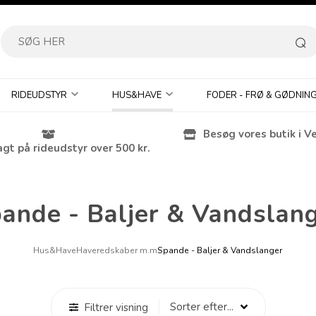
RIDEUDSTYR
HUS&HAVE
FODER - FRØ & GØDNIN
Besøg vores butik i V
agt på rideudstyr over 500 kr.
ande - Baljer & Vandslan
Hus&Have
Haveredskaber m.m
Spande - Baljer & Vandslanger
Filtrer visning