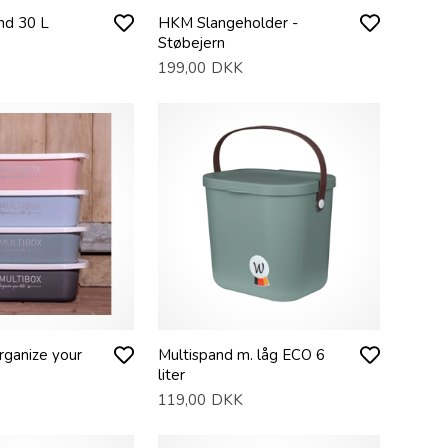
nd 30 L
HKM Slangeholder -
Støbejern
199,00
DKK
rganize your
Multispand m. låg ECO 6
liter
119,00
DKK