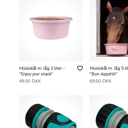
Müsliskål m. låg 2 liter -
Müsliskål m. låg 5 li
"Enjoy jour snack"
"Bon Appétit"
49,00
DKK
69,00
DKK