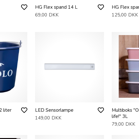
HG Flex spand 14 L
HG Flex spa
69,00
DKK
125,00
DKK
liter
LED Sensorlampe
Multiboks "O
life!" 3L
149,00
DKK
79,00
DKK