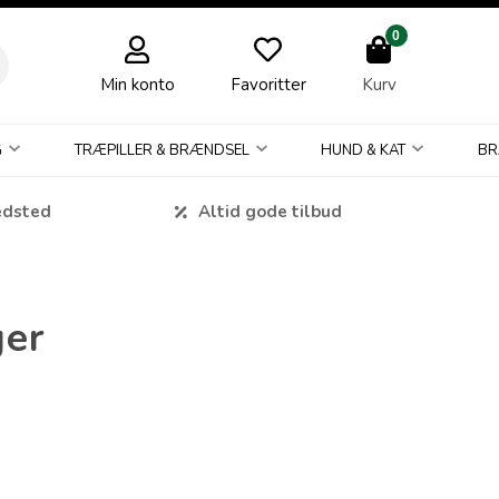
0
Min konto
Favoritter
Kurv
G
TRÆPILLER & BRÆNDSEL
HUND & KAT
BR
edsted
Altid gode tilbud
ger