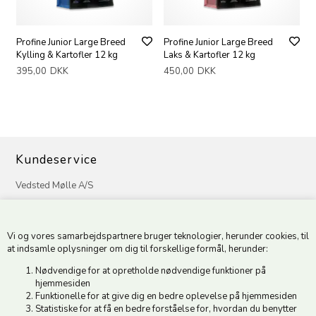
Profine Junior Large Breed
Profine Junior Large Breed
Kylling & Kartofler 12 kg
Laks & Kartofler 12 kg
395,00
DKK
450,00
DKK
Kundeservice
Vedsted Mølle A/S
Tøndervej 31, Vedsted
6500 Vojens
Vi og vores samarbejdspartnere bruger teknologier, herunder cookies, til
CVR 49879415 Mail
vedstedmoelle@post.tele.dk
at indsamle oplysninger om dig til forskellige formål, herunder:
Tlf. +45 74 54 51 06
Nødvendige for at opretholde nødvendige funktioner på
Åbningstider: Man-Fre 9.00-17.00 | Middagslukket 12.00-12.30 |
hjemmesiden
Lørdag 9.00-12.00
Funktionelle for at give dig en bedre oplevelse på hjemmesiden
Statistiske for at få en bedre forståelse for, hvordan du benytter