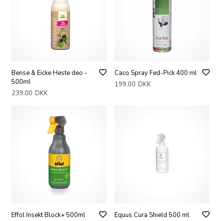
Bense & Eicke Heste deo -
Caco Spray Fed-Pick 400 ml
500ml
199,00
DKK
239,00
DKK
Effol Insekt Block+ 500ml
Equus Cura Shield 500 ml