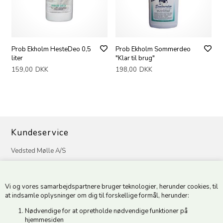
Prob Ekholm HesteDeo 0,5
Prob Ekholm Sommerdeo
liter
"Klar til brug"
159,00
DKK
198,00
DKK
Kundeservice
Vedsted Mølle A/S
Tøndervej 31, Vedsted
6500 Vojens
Vi og vores samarbejdspartnere bruger teknologier, herunder cookies, til
CVR 49879415 Mail
vedstedmoelle@post.tele.dk
at indsamle oplysninger om dig til forskellige formål, herunder:
Tlf. +45 74 54 51 06
Nødvendige for at opretholde nødvendige funktioner på
Åbningstider: Man-Fre 9.00-17.00 | Middagslukket 12.00-12.30 |
hjemmesiden