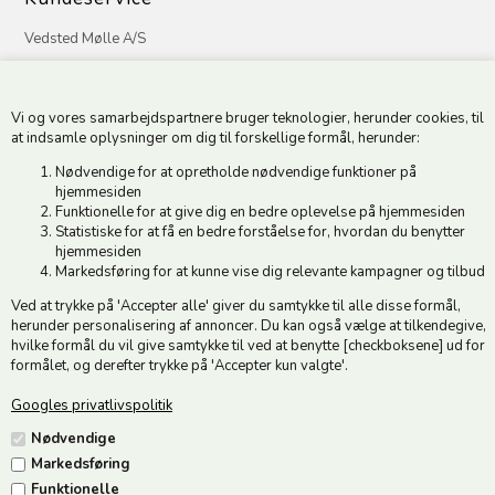
Vedsted Mølle A/S
Tøndervej 31, Vedsted
6500 Vojens
Vi og vores samarbejdspartnere bruger teknologier, herunder cookies, til
CVR 49879415 Mail
vedstedmoelle@post.tele.dk
at indsamle oplysninger om dig til forskellige formål, herunder:
Tlf. +45 74 54 51 06
Nødvendige for at opretholde nødvendige funktioner på
Åbningstider: Man-Fre 9.00-17.00 | Middagslukket 12.00-12.30 |
hjemmesiden
Lørdag 9.00-12.00
Funktionelle for at give dig en bedre oplevelse på hjemmesiden
Statistiske for at få en bedre forståelse for, hvordan du benytter
hjemmesiden
Hold dig opdateret
Markedsføring for at kunne vise dig relevante kampagner og tilbud
Ved at trykke på 'Accepter alle' giver du samtykke til alle disse formål,
Tilmeld dig vores nyhedsbrev og modtag gode tilbud :)
herunder personalisering af annoncer. Du kan også vælge at tilkendegive,
hvilke formål du vil give samtykke til ved at benytte [checkboksene] ud for
formålet, og derefter trykke på 'Accepter kun valgte'.
Googles privatlivspolitik
Jeg accepterer vilkårene
Nødvendige
Markedsføring
Funktionelle