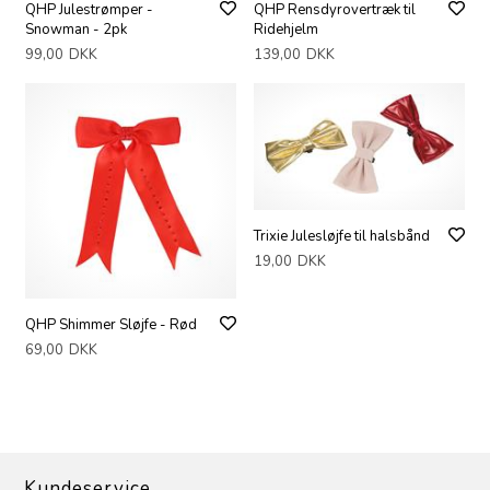
QHP Julestrømper -
QHP Rensdyrovertræk til
Snowman - 2pk
Ridehjelm
99,00
DKK
139,00
DKK
Trixie Julesløjfe til halsbånd
19,00
DKK
QHP Shimmer Sløjfe - Rød
69,00
DKK
Kundeservice