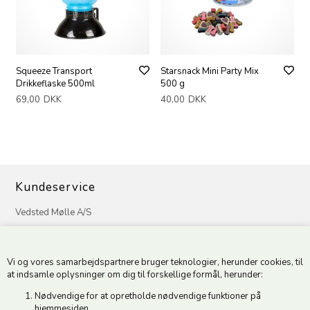
Squeeze Transport
Starsnack Mini Party Mix
Drikkeflaske 500ml
500 g
69,00
DKK
40,00
DKK
Kundeservice
Vedsted Mølle A/S
Tøndervej 31, Vedsted
6500 Vojens
Vi og vores samarbejdspartnere bruger teknologier, herunder cookies, til
CVR 49879415 Mail
vedstedmoelle@post.tele.dk
at indsamle oplysninger om dig til forskellige formål, herunder:
Tlf. +45 74 54 51 06
Nødvendige for at opretholde nødvendige funktioner på
Åbningstider: Man-Fre 9.00-17.00 | Middagslukket 12.00-12.30 |
hjemmesiden