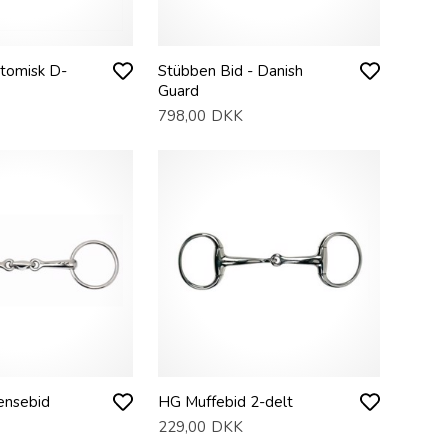
tomisk D-
Stübben Bid - Danish
Guard
798,00
DKK
ensebid
HG Muffebid 2-delt
229,00
DKK