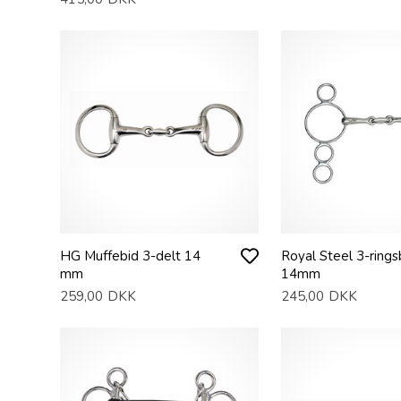
HG Muffebid 3-delt 14
Royal Steel 3-rings
mm
14mm
259,00
DKK
245,00
DKK