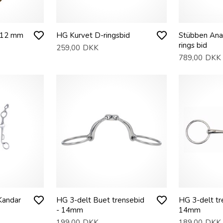
 12 mm
HG Kurvet D-ringsbid
Stübben Ana
rings bid
259,00
DKK
789,00
DKK
Kandar
HG 3-delt Buet trensebid
HG 3-delt tr
- 14mm
14mm
199,00
DKK
189,00
DKK