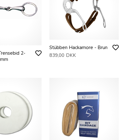
Stübben Hackamore - Brun
Trensebid 2-
839,00
DKK
14mm