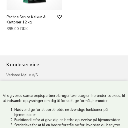
Profine Senior Kalkun &
Kartofler 12 kg
395,00
DKK
Kundeservice
Vedsted Mølle A/S
Tøndervej 31, Vedsted
6500 Vojens
Vi og vores samarbejdspartnere bruger teknologier, herunder cookies, til
CVR 49879415 Mail
vedstedmoelle@post.tele.dk
at indsamle oplysninger om dig til forskellige formål, herunder:
Tlf. +45 74 54 51 06
Nødvendige for at opretholde nødvendige funktioner på
Åbningstider: Man-Fre 9.00-17.00 | Middagslukket 12.00-12.30 |
hjemmesiden
Lørdag 9.00-12.00
Funktionelle for at give dig en bedre oplevelse på hjemmesiden
Statistiske for at få en bedre forståelse for, hvordan du benytter