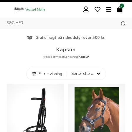
0
Gratis fragt på rideudstyr over 500 kr.
Kapsun
Rideudstyr
Hest
Longering
Kapsun
Filtrer visning