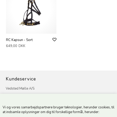
RC Kapsun - Sort
649,00
DKK
Kundeservice
Vedsted Mølle A/S
Tøndervej 31, Vedsted
6500 Vojens
Vi og vores samarbejdspartnere bruger teknologier, herunder cookies, til
CVR 49879415 Mail
vedstedmoelle@post.tele.dk
at indsamle oplysninger om dig til forskellige formål, herunder:
Tlf. +45 74 54 51 06