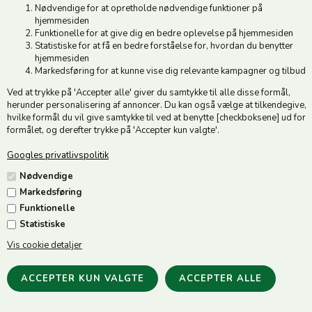
Nødvendige for at opretholde nødvendige funktioner på
Åbningstider: Man-Fre 9.00-17.00 | Middagslukket 12.00-12.30 |
hjemmesiden
Lørdag 9.00-12.00
Funktionelle for at give dig en bedre oplevelse på hjemmesiden
Statistiske for at få en bedre forståelse for, hvordan du benytter
hjemmesiden
Hold dig opdateret
Markedsføring for at kunne vise dig relevante kampagner og tilbud
Ved at trykke på 'Accepter alle' giver du samtykke til alle disse formål,
Tilmeld dig vores nyhedsbrev og modtag gode tilbud :)
herunder personalisering af annoncer. Du kan også vælge at tilkendegive,
hvilke formål du vil give samtykke til ved at benytte [checkboksene] ud for
formålet, og derefter trykke på 'Accepter kun valgte'.
Googles privatlivspolitik
Jeg accepterer vilkårene
Nødvendige
Markedsføring
Funktionelle
Statistiske
Vis cookie detaljer
Følg os