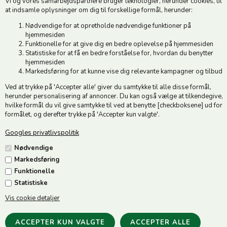
Vi og vores samarbejdspartnere bruger teknologier, herunder cookies, til
CVR 49879415 Mail
vedstedmoelle@post.tele.dk
at indsamle oplysninger om dig til forskellige formål, herunder:
Tlf. +45 74 54 51 06
Nødvendige for at opretholde nødvendige funktioner på
Åbningstider: Man-Fre 9.00-17.00 | Middagslukket 12.00-12.30 |
hjemmesiden
Lørdag 9.00-12.00
Funktionelle for at give dig en bedre oplevelse på hjemmesiden
Statistiske for at få en bedre forståelse for, hvordan du benytter
hjemmesiden
Hold dig opdateret
Markedsføring for at kunne vise dig relevante kampagner og tilbud
Ved at trykke på 'Accepter alle' giver du samtykke til alle disse formål,
Tilmeld dig vores nyhedsbrev og modtag gode tilbud :)
herunder personalisering af annoncer. Du kan også vælge at tilkendegive,
hvilke formål du vil give samtykke til ved at benytte [checkboksene] ud for
formålet, og derefter trykke på 'Accepter kun valgte'.
Googles privatlivspolitik
Jeg accepterer vilkårene
Nødvendige
Markedsføring
Funktionelle
Statistiske
Vis cookie detaljer
Følg os