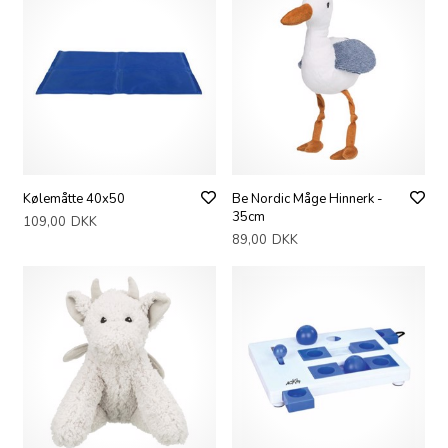
Kølemåtte 40x50
Be Nordic Måge Hinnerk -
35cm
109,00
DKK
89,00
DKK