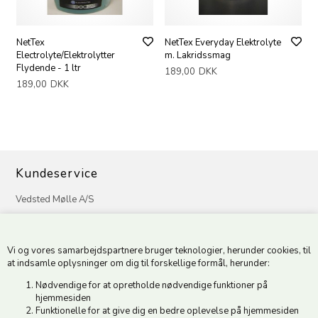
NetTex
NetTex Everyday Elektrolyte
Electrolyte/Elektrolytter
m. Lakridssmag
Flydende - 1 ltr
189,00
DKK
189,00
DKK
Kundeservice
Vedsted Mølle A/S
Tøndervej 31, Vedsted
6500 Vojens
Vi og vores samarbejdspartnere bruger teknologier, herunder cookies, til
CVR 49879415 Mail
vedstedmoelle@post.tele.dk
at indsamle oplysninger om dig til forskellige formål, herunder:
Tlf. +45 74 54 51 06
Nødvendige for at opretholde nødvendige funktioner på
Åbningstider: Man-Fre 9.00-17.00 | Middagslukket 12.00-12.30 |
hjemmesiden
Lørdag 9.00-12.00
Funktionelle for at give dig en bedre oplevelse på hjemmesiden