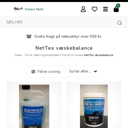
0
Gratis fragt på rideudstyr over 500 kr.
NetTex væskebalance
Foder - Frø & Gødning
Hestefoder
Tilskud til hesten
NetTex væskebalance
Filtrer visning