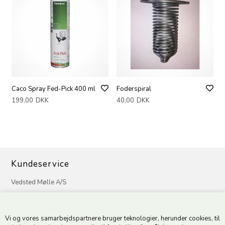
Caco Spray Fed-Pick 400 ml
Foderspiral
199,00
DKK
40,00
DKK
Kundeservice
Vedsted Mølle A/S
Tøndervej 31, Vedsted
6500 Vojens
Vi og vores samarbejdspartnere bruger teknologier, herunder cookies, til
CVR 49879415 Mail
vedstedmoelle@post.tele.dk