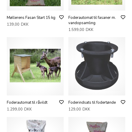
Møllerens Fasan Start 15 kg
Foderautomat til fasaner m.
vandopsamling
139,00
DKK
1.599,00
DKK
Foderautomat til råvildt
Foderindsats til fodertønde
1.299,00
DKK
129,00
DKK