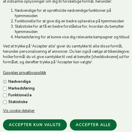
at indsamle oplysninger om dig til forskellige formål, herunder:
Tlf. +45 74 54 51 06
Nødvendige for at opretholde nødvendige funktioner på
Åbningstider: Man-Fre 9.00-17.00 | Middagslukket 12.00-12.30 |
hjemmesiden
Lørdag 9.00-12.00
Funktionelle for at give dig en bedre oplevelse på hjemmesiden
Statistiske for at få en bedre forståelse for, hvordan du benytter
hjemmesiden
Hold dig opdateret
Markedsføring for at kunne vise dig relevante kampagner og tilbud
Ved at trykke på 'Accepter alle' giver du samtykke til alle disse formål,
Tilmeld dig vores nyhedsbrev og modtag gode tilbud :)
herunder personalisering af annoncer. Du kan også vælge at tilkendegive,
hvilke formål du vil give samtykke til ved at benytte [checkboksene] ud for
formålet, og derefter trykke på 'Accepter kun valgte'.
Googles privatlivspolitik
Jeg accepterer vilkårene
Nødvendige
Markedsføring
Funktionelle
Statistiske
Vis cookie detaljer
Følg os