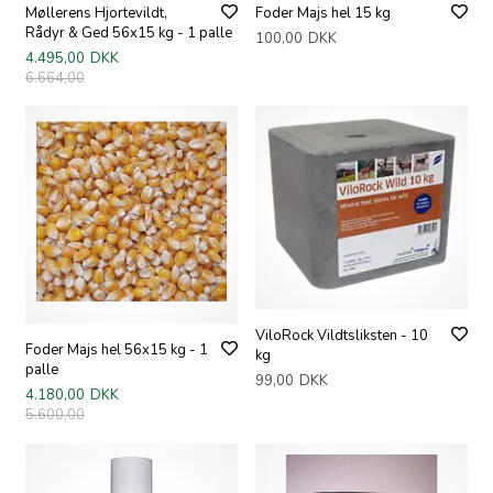
Møllerens Hjortevildt,
Foder Majs hel 15 kg
Rådyr & Ged 56x15 kg - 1 palle
100,00
DKK
4.495,00
DKK
6.664,00
ViloRock Vildtsliksten - 10
Foder Majs hel 56x15 kg - 1
kg
palle
99,00
DKK
4.180,00
DKK
5.600,00