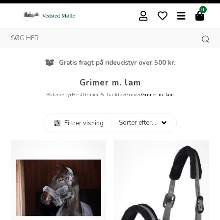
0
Gratis fragt på rideudstyr over 500 kr.
Grimer m. lam
Rideudstyr
Hest
Grimer & Træktov
Grimer
Grimer m. lam
Filtrer visning