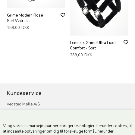
Grime Modern Rosé
Sort/Antrasit
159,00
DKK
Lemieux Grime Ultra Luxe
Comfort - Sort
289,00
DKK
Kundeservice
Vedsted Mølle A/S
Tøndervej 31, Vedsted
6500 Vojens
Vi og vores samarbejdspartnere bruger teknologier, herunder cookies, til
CVR 49879415 Mail
vedstedmoelle@post.tele.dk
at indsamle oplysninger om dig til forskellige formål, herunder: