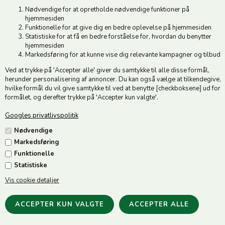
Tlf. +45 74 54 51 06
Nødvendige for at opretholde nødvendige funktioner på
Åbningstider: Man-Fre 9.00-17.00 | Middagslukket 12.00-12.30 |
hjemmesiden
Lørdag 9.00-12.00
Funktionelle for at give dig en bedre oplevelse på hjemmesiden
Statistiske for at få en bedre forståelse for, hvordan du benytter
hjemmesiden
Hold dig opdateret
Markedsføring for at kunne vise dig relevante kampagner og tilbud
Ved at trykke på 'Accepter alle' giver du samtykke til alle disse formål,
Tilmeld dig vores nyhedsbrev og modtag gode tilbud :)
herunder personalisering af annoncer. Du kan også vælge at tilkendegive,
hvilke formål du vil give samtykke til ved at benytte [checkboksene] ud for
formålet, og derefter trykke på 'Accepter kun valgte'.
Googles privatlivspolitik
Jeg accepterer vilkårene
Nødvendige
Markedsføring
Funktionelle
Statistiske
Vis cookie detaljer
Følg os