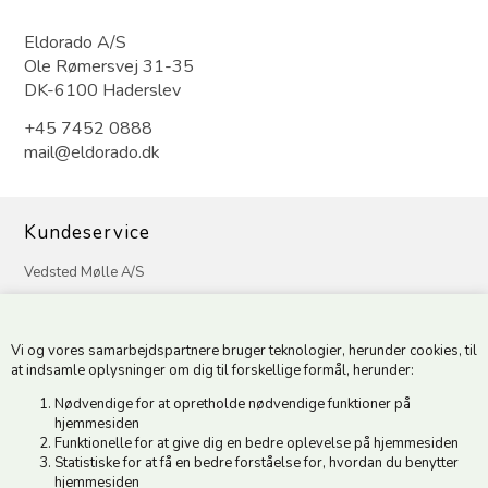
Eldorado A/S
Ole Rømersvej 31-35
DK-6100 Haderslev
+45 7452 0888
mail@eldorado.dk
Kundeservice
Vedsted Mølle A/S
Tøndervej 31, Vedsted
6500 Vojens
Vi og vores samarbejdspartnere bruger teknologier, herunder cookies, til
CVR 49879415 Mail
vedstedmoelle@post.tele.dk
at indsamle oplysninger om dig til forskellige formål, herunder:
Tlf. +45 74 54 51 06
Nødvendige for at opretholde nødvendige funktioner på
Åbningstider: Man-Fre 9.00-17.00 | Middagslukket 12.00-12.30 |
hjemmesiden
Lørdag 9.00-12.00
Funktionelle for at give dig en bedre oplevelse på hjemmesiden
Statistiske for at få en bedre forståelse for, hvordan du benytter
hjemmesiden