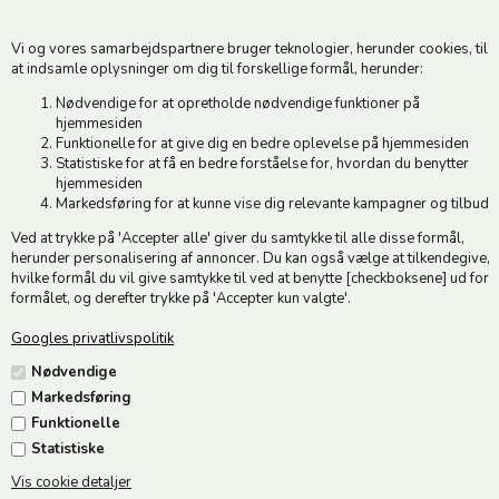
6500 Vojens
Vi og vores samarbejdspartnere bruger teknologier, herunder cookies, til
CVR 49879415 Mail
vedstedmoelle@post.tele.dk
at indsamle oplysninger om dig til forskellige formål, herunder:
Tlf. +45 74 54 51 06
Nødvendige for at opretholde nødvendige funktioner på
Åbningstider: Man-Fre 9.00-17.00 | Middagslukket 12.00-12.30 |
hjemmesiden
Lørdag 9.00-12.00
Funktionelle for at give dig en bedre oplevelse på hjemmesiden
Statistiske for at få en bedre forståelse for, hvordan du benytter
hjemmesiden
Hold dig opdateret
Markedsføring for at kunne vise dig relevante kampagner og tilbud
Ved at trykke på 'Accepter alle' giver du samtykke til alle disse formål,
Tilmeld dig vores nyhedsbrev og modtag gode tilbud :)
herunder personalisering af annoncer. Du kan også vælge at tilkendegive,
hvilke formål du vil give samtykke til ved at benytte [checkboksene] ud for
formålet, og derefter trykke på 'Accepter kun valgte'.
Googles privatlivspolitik
Jeg accepterer vilkårene
Nødvendige
Markedsføring
Funktionelle
Statistiske
Vis cookie detaljer
Følg os