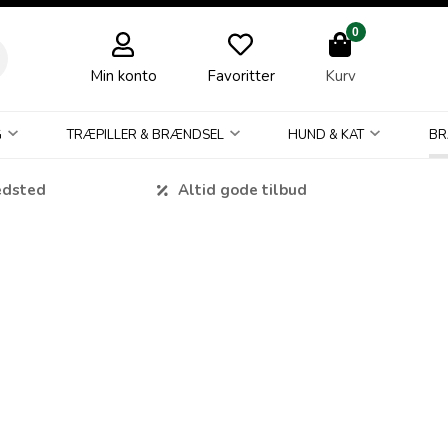
0
Min konto
Favoritter
Kurv
G
TRÆPILLER & BRÆNDSEL
HUND & KAT
BR
edsted
Altid gode tilbud