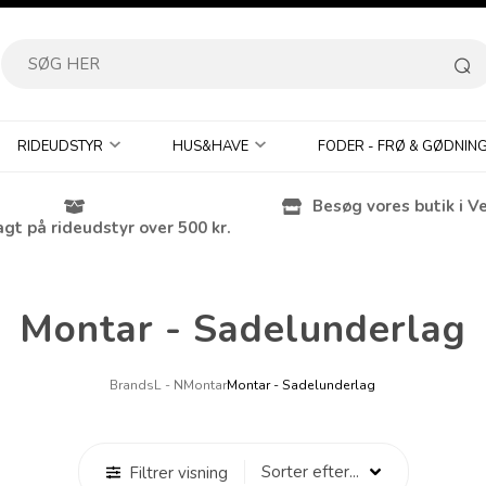
RIDEUDSTYR
HUS&HAVE
FODER - FRØ & GØDNIN
Besøg vores butik i V
agt på rideudstyr over 500 kr.
Montar - Sadelunderlag
Brands
L - N
Montar
Montar - Sadelunderlag
Filtrer visning