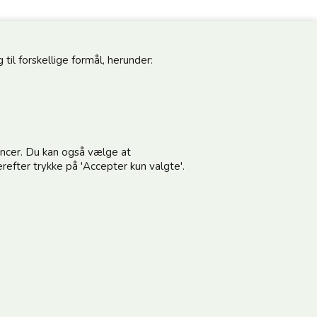
til forskellige formål, herunder:
pdateret
Følg os
noncer. Du kan også vælge at
vores nyhedsbrev og modtag gode tilbud
refter trykke på 'Accepter kun valgte'.
terer vilkårene