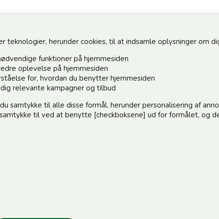
teknologier, herunder cookies, til at indsamle oplysninger om dig 
nødvendige funktioner på hjemmesiden
n bedre oplevelse på hjemmesiden
forståelse for, hvordan du benytter hjemmesiden
Hold dig o
e dig relevante kampagner og tilbud
 du samtykke til alle disse formål, herunder personalisering af an
Tilmeld dig 
e samtykke til ved at benytte [checkboksene] ud for formålet, og de
:)
elle@post.tele.dk
Jeg accep
.00 | Middagslukket 12.00-12.30 | Lørdag 9.00-