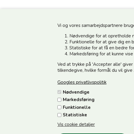
Vi og vores samarbejdspartnere bruger 
Nødvendige for at opretholde 
Funktionelle for at give dig e
Statistiske for at få en bedre 
Information
Kundeservice
Markedsføring for at kunne vis
Ved at trykke på 'Accepter alle' giver
Din side - Log ind her
Vedsted Mølle A/S
tilkendegive, hvilke formål du vil giv
Cookie & Persondata
Tøndervej 31, Vedsted
Googles privatlivspolitik
Handelsbetingelser
6500 Vojens
Nødvendige
Fortrydelse/Reklamation
CVR 49879415 Mail
vedstedmo
Markedsføring
Samarbejdspartnere
Tlf. +45 74 54 51 06
Funktionelle
Om os
Åbningstider: Man-Fre 9.00-17
Statistiske
12.00
Vis cookie detaljer