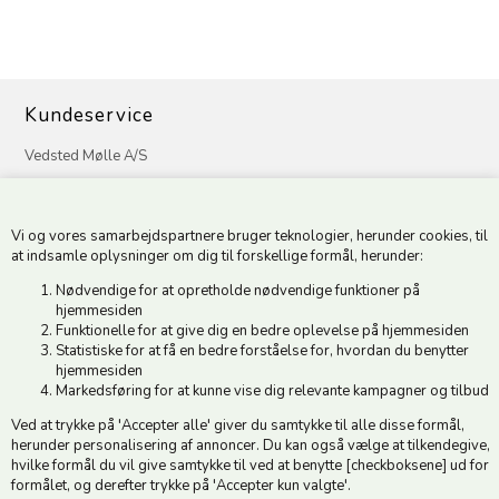
Kundeservice
Vedsted Mølle A/S
Tøndervej 31, Vedsted
6500 Vojens
Vi og vores samarbejdspartnere bruger teknologier, herunder cookies, til
CVR 49879415 Mail
vedstedmoelle@post.tele.dk
at indsamle oplysninger om dig til forskellige formål, herunder:
Tlf. +45 74 54 51 06
Nødvendige for at opretholde nødvendige funktioner på
Åbningstider: Man-Fre 9.00-17.00 | Middagslukket 12.00-12.30 |
hjemmesiden
Lørdag 9.00-12.00
Funktionelle for at give dig en bedre oplevelse på hjemmesiden
Statistiske for at få en bedre forståelse for, hvordan du benytter
hjemmesiden
Hold dig opdateret
Markedsføring for at kunne vise dig relevante kampagner og tilbud
Ved at trykke på 'Accepter alle' giver du samtykke til alle disse formål,
Tilmeld dig vores nyhedsbrev og modtag gode tilbud :)
herunder personalisering af annoncer. Du kan også vælge at tilkendegive,
hvilke formål du vil give samtykke til ved at benytte [checkboksene] ud for
formålet, og derefter trykke på 'Accepter kun valgte'.