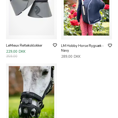
LeMieux Refleksklokker
LM Hobby Horse Rygsæk -
Navy
229,00
DKK
359,00
289,00
DKK