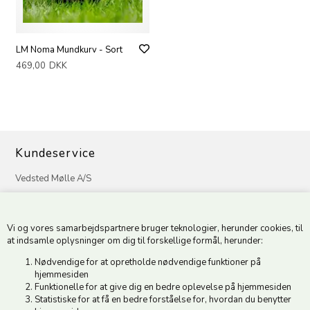
LM Noma Mundkurv - Sort
469,00
DKK
Kundeservice
Vedsted Mølle A/S
Tøndervej 31, Vedsted
6500 Vojens
Vi og vores samarbejdspartnere bruger teknologier, herunder cookies, til
CVR 49879415 Mail
vedstedmoelle@post.tele.dk
at indsamle oplysninger om dig til forskellige formål, herunder:
Tlf. +45 74 54 51 06
Nødvendige for at opretholde nødvendige funktioner på
Åbningstider: Man-Fre 9.00-17.00 | Middagslukket 12.00-12.30 |
hjemmesiden
Lørdag 9.00-12.00
Funktionelle for at give dig en bedre oplevelse på hjemmesiden
Statistiske for at få en bedre forståelse for, hvordan du benytter