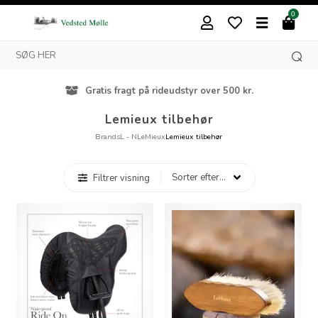
0
Gratis fragt på rideudstyr over 500 kr.
Lemieux tilbehør
Brands
L - N
LeMieux
Lemieux tilbehør
Filtrer visning