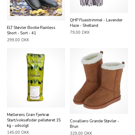
QHP Fluestrimmel - Lavender
Haze - Shetland
ELT Støvler Bootie Rainless
79,00
DKK
Short - Sort - 41
299,00
DKK
Møllerens Grøn Fjerkræ
Start/voksefoder pelleteret 15
Covalliero Grande Støvler -
kg - udsolgt
Brun
145,00
DKK
329,00
DKK