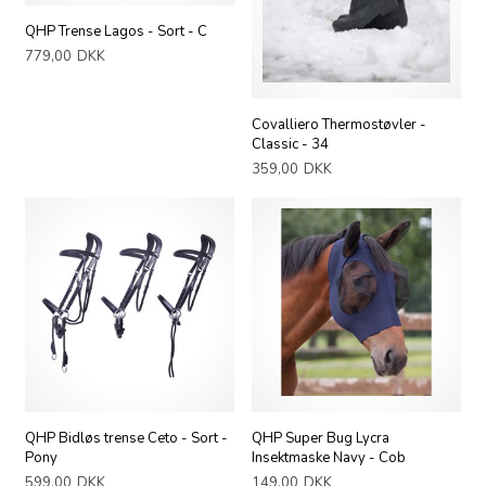
QHP Trense Lagos - Sort - C
779,00
DKK
Covalliero Thermostøvler -
Classic - 34
359,00
DKK
QHP Bidløs trense Ceto - Sort -
QHP Super Bug Lycra
Pony
Insektmaske Navy - Cob
599,00
DKK
149,00
DKK