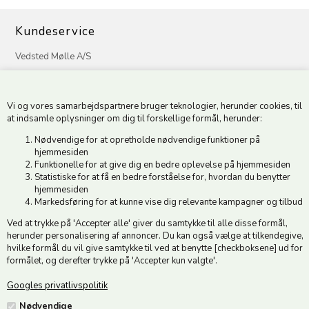
Kundeservice
Vedsted Mølle A/S
Tøndervej 31, Vedsted
6500 Vojens
Vi og vores samarbejdspartnere bruger teknologier, herunder cookies, til
CVR 49879415 Mail
vedstedmoelle@post.tele.dk
at indsamle oplysninger om dig til forskellige formål, herunder:
Tlf. +45 74 54 51 06
Nødvendige for at opretholde nødvendige funktioner på
Åbningstider: Man-Fre 9.00-17.00 | Middagslukket 12.00-12.30 |
hjemmesiden
Lørdag 9.00-12.00
Funktionelle for at give dig en bedre oplevelse på hjemmesiden
Statistiske for at få en bedre forståelse for, hvordan du benytter
hjemmesiden
Hold dig opdateret
Markedsføring for at kunne vise dig relevante kampagner og tilbud
Ved at trykke på 'Accepter alle' giver du samtykke til alle disse formål,
Tilmeld dig vores nyhedsbrev og modtag gode tilbud :)
herunder personalisering af annoncer. Du kan også vælge at tilkendegive,
hvilke formål du vil give samtykke til ved at benytte [checkboksene] ud for
formålet, og derefter trykke på 'Accepter kun valgte'.
Googles privatlivspolitik
Jeg accepterer vilkårene
Nødvendige