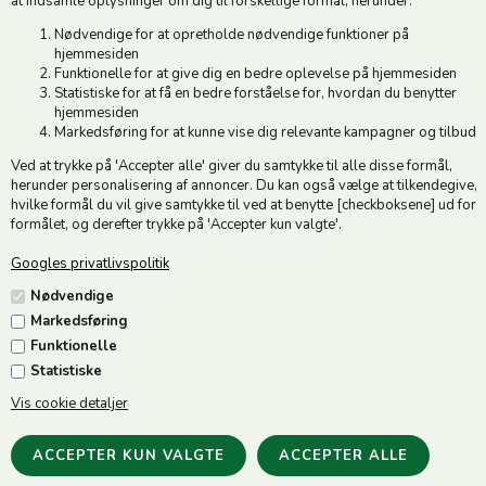
at indsamle oplysninger om dig til forskellige formål, herunder:
Tlf. +45 74 54 51 06
Nødvendige for at opretholde nødvendige funktioner på
Åbningstider: Man-Fre 9.00-17.00 | Middagslukket 12.00-12.30 |
hjemmesiden
Lørdag 9.00-12.00
Funktionelle for at give dig en bedre oplevelse på hjemmesiden
Statistiske for at få en bedre forståelse for, hvordan du benytter
hjemmesiden
Hold dig opdateret
Markedsføring for at kunne vise dig relevante kampagner og tilbud
Ved at trykke på 'Accepter alle' giver du samtykke til alle disse formål,
Tilmeld dig vores nyhedsbrev og modtag gode tilbud :)
herunder personalisering af annoncer. Du kan også vælge at tilkendegive,
hvilke formål du vil give samtykke til ved at benytte [checkboksene] ud for
formålet, og derefter trykke på 'Accepter kun valgte'.
Googles privatlivspolitik
Jeg accepterer vilkårene
Nødvendige
Markedsføring
Funktionelle
Statistiske
Vis cookie detaljer
Følg os