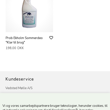
Prob Ekholm Sommerdeo
"Klar til brug"
198,00
DKK
Kundeservice
Vedsted Mølle A/S
Tøndervej 31, Vedsted
6500 Vojens
Vi og vores samarbejdspartnere bruger teknologier, herunder cookies, til
CVR 49879415 Mail
vedstedmoelle@post.tele.dk