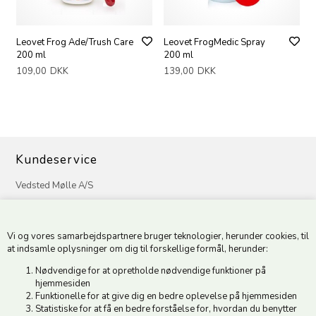
Leovet Frog Ade/Trush Care
Leovet FrogMedic Spray
200 ml
200 ml
109,00
DKK
139,00
DKK
Kundeservice
Vedsted Mølle A/S
Tøndervej 31, Vedsted
6500 Vojens
Vi og vores samarbejdspartnere bruger teknologier, herunder cookies, til
CVR 49879415 Mail
vedstedmoelle@post.tele.dk
at indsamle oplysninger om dig til forskellige formål, herunder:
Tlf. +45 74 54 51 06
Nødvendige for at opretholde nødvendige funktioner på
Åbningstider: Man-Fre 9.00-17.00 | Middagslukket 12.00-12.30 |
hjemmesiden
Lørdag 9.00-12.00
Funktionelle for at give dig en bedre oplevelse på hjemmesiden
Statistiske for at få en bedre forståelse for, hvordan du benytter