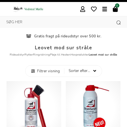
0
Gratis fragt på rideudstyr over 500 kr.
Leovet mod sur stråle
Rideudstyr
Rytter
Ringridning
Pleje til Hesten
Hovprodukter
Leovet mod sur stråle
Filtrer visning