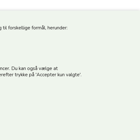
til forskellige formål, herunder:
pdateret
Følg os
noncer. Du kan også vælge at
vores nyhedsbrev og modtag gode tilbud
refter trykke på 'Accepter kun valgte'.
terer vilkårene