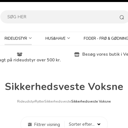
RIDEUDSTYR
HUS&HAVE
FODER - FRØ & GØDNIN
Besøg vores butik i V
agt på rideudstyr over 500 kr.
Sikkerhedsveste Voksne
Rideudstyr
Rytter
Sikkerhedsveste
Sikkerhedsveste Voksne
Filtrer visning