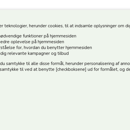
teknologier, herunder cookies, til at indsamle oplysninger om dig 
nødvendige funktioner på hjemmesiden
n bedre oplevelse på hjemmesiden
forståelse for, hvordan du benytter hjemmesiden
Hold dig o
e dig relevante kampagner og tilbud
 du samtykke til alle disse formål, herunder personalisering af an
Tilmeld dig 
e samtykke til ved at benytte [checkboksene] ud for formålet, og de
:)
elle@post.tele.dk
Jeg accep
.00 | Middagslukket 12.00-12.30 | Lørdag 9.00-