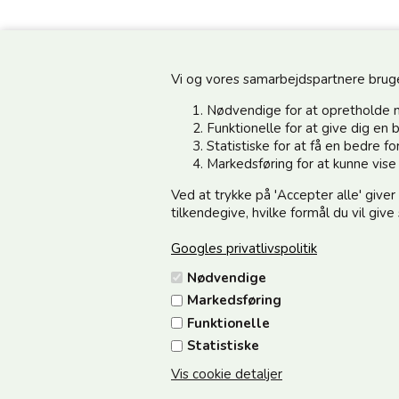
Vi og vores samarbejdspartnere bruger 
Nødvendige for at opretholde 
Funktionelle for at give dig e
Statistiske for at få en bedre 
Information
Kundeservice
Markedsføring for at kunne vis
Ved at trykke på 'Accepter alle' giver
Din side - Log ind her
Vedsted Mølle A/S
tilkendegive, hvilke formål du vil giv
Cookie & Persondata
Tøndervej 31, Vedsted
Googles privatlivspolitik
Handelsbetingelser
6500 Vojens
Nødvendige
Fortrydelse/Reklamation
CVR 49879415 Mail
vedstedmo
Markedsføring
Samarbejdspartnere
Tlf. +45 74 54 51 06
Funktionelle
Om os
Åbningstider: Man-Fre 9.00-17
Statistiske
12.00
Vis cookie detaljer