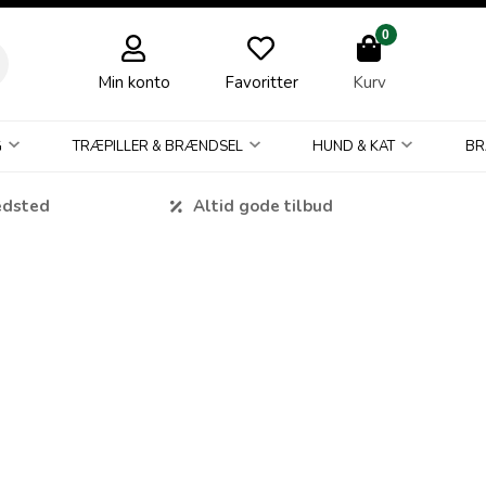
0
Min konto
Favoritter
Kurv
G
TRÆPILLER & BRÆNDSEL
HUND & KAT
BR
edsted
Altid gode tilbud