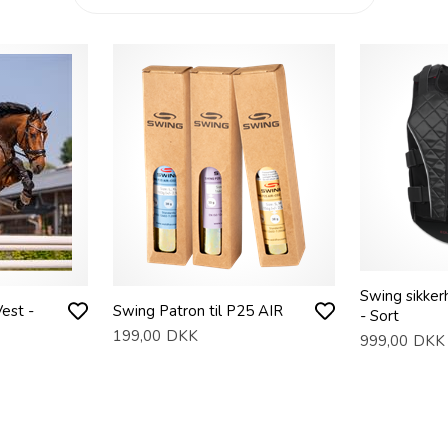
Swing sikke
est -
Swing Patron til P25 AIR
- Sort
199,00
DKK
999,00
DKK