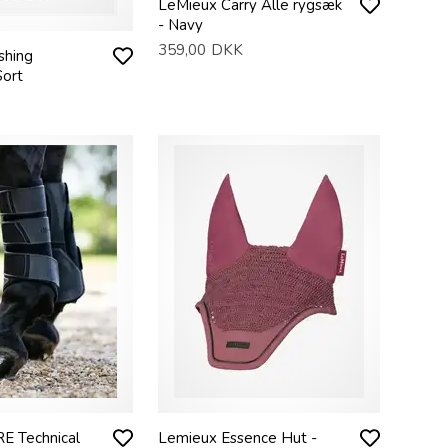
LeMieux Carry Alle rygsæk
- Navy
359,00
DKK
shing
Sort
E Technical
Lemieux Essence Hut -