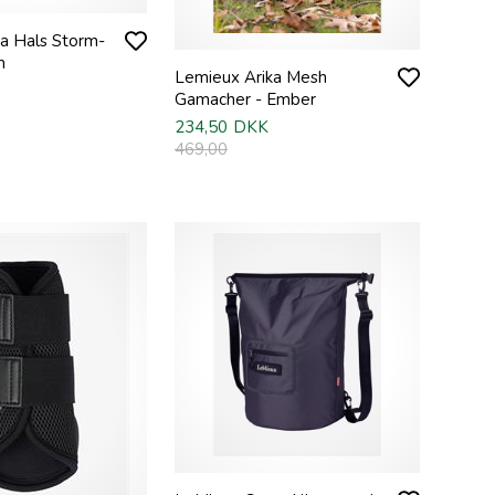
a Hals Storm-
m
Lemieux Arika Mesh
Gamacher - Ember
234,50
DKK
469,00