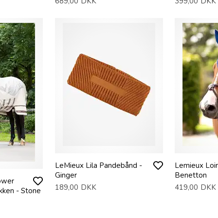
689,00
DKK
399,00
DKK
LeMieux Lila Pandebånd -
Lemieux Loir
Ginger
Benetton
ower
189,00
DKK
419,00
DKK
kken - Stone