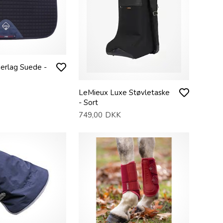
erlag Suede -
LeMieux Luxe Støvletaske
- Sort
749,00
DKK