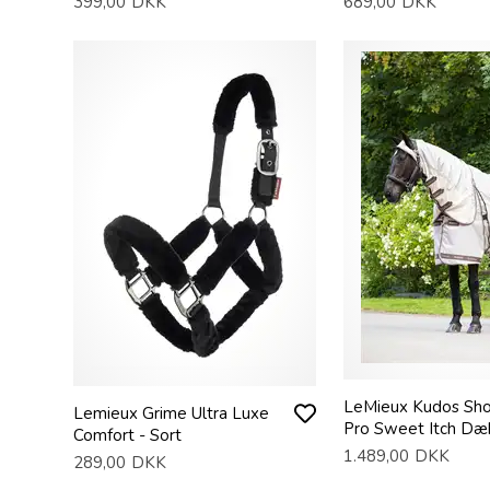
399,00
DKK
689,00
DKK
LeMieux Kudos Sh
Lemieux Grime Ultra Luxe
Pro Sweet Itch Dæ
Comfort - Sort
1.489,00
DKK
289,00
DKK