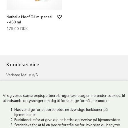
Nathalie Hoof Oil m. pensel
- 450 ml
179,00
DKK
Kundeservice
Vedsted Mølle A/S
Tøndervej 31, Vedsted
6500 Vojens
Vi og vores samarbejdspartnere bruger teknologier, herunder cookies, til
CVR 49879415 Mail
vedstedmoelle@post.tele.dk
at indsamle oplysninger om dig til forskellige formål, herunder:
Tlf. +45 74 54 51 06
Nødvendige for at opretholde nødvendige funktioner på
Åbningstider: Man-Fre 9.00-17.00 | Middagslukket 12.00-12.30 |
hjemmesiden
Lørdag 9.00-12.00
Funktionelle for at give dig en bedre oplevelse på hjemmesiden
Statistiske for at få en bedre forståelse for, hvordan du benytter