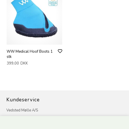
WW Medical Hoof Boots 1
stk
399,00
DKK
Kundeservice
Vedsted Mølle A/S
Tøndervej 31, Vedsted
6500 Vojens