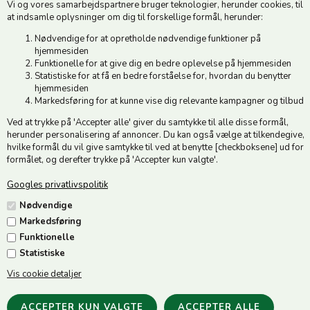
Vi og vores samarbejdspartnere bruger teknologier, herunder cookies, til
CVR 49879415 Mail
vedstedmoelle@post.tele.dk
at indsamle oplysninger om dig til forskellige formål, herunder:
Tlf. +45 74 54 51 06
Nødvendige for at opretholde nødvendige funktioner på
Åbningstider: Man-Fre 9.00-17.00 | Middagslukket 12.00-12.30 |
hjemmesiden
Lørdag 9.00-12.00
Funktionelle for at give dig en bedre oplevelse på hjemmesiden
Statistiske for at få en bedre forståelse for, hvordan du benytter
hjemmesiden
Hold dig opdateret
Markedsføring for at kunne vise dig relevante kampagner og tilbud
Ved at trykke på 'Accepter alle' giver du samtykke til alle disse formål,
Tilmeld dig vores nyhedsbrev og modtag gode tilbud :)
herunder personalisering af annoncer. Du kan også vælge at tilkendegive,
hvilke formål du vil give samtykke til ved at benytte [checkboksene] ud for
formålet, og derefter trykke på 'Accepter kun valgte'.
Googles privatlivspolitik
Jeg accepterer vilkårene
Nødvendige
Markedsføring
Funktionelle
Statistiske
Vis cookie detaljer
Følg os