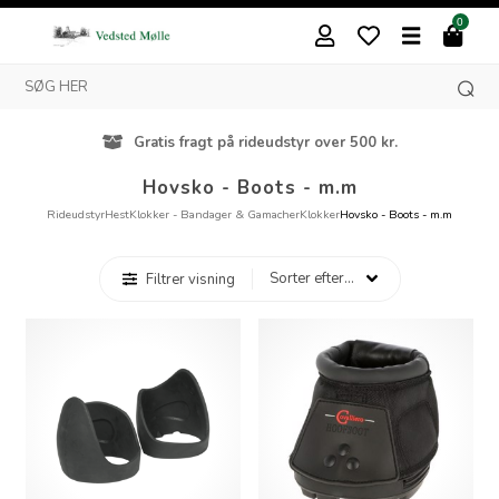
0
Gratis fragt på rideudstyr over 500 kr.
Hovsko - Boots - m.m
Rideudstyr
Hest
Klokker - Bandager & Gamacher
Klokker
Hovsko - Boots - m.m
Filtrer visning