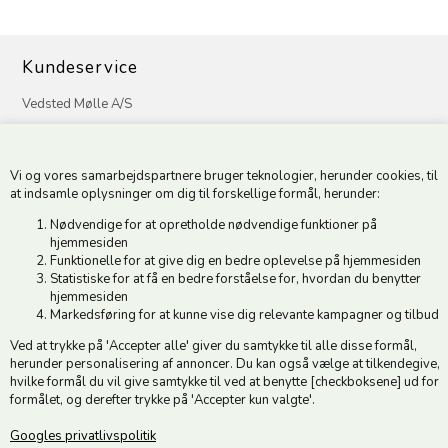
Kundeservice
Vedsted Mølle A/S
Tøndervej 31, Vedsted
6500 Vojens
Vi og vores samarbejdspartnere bruger teknologier, herunder cookies, til
CVR 49879415 Mail
vedstedmoelle@post.tele.dk
at indsamle oplysninger om dig til forskellige formål, herunder:
Tlf. +45 74 54 51 06
Nødvendige for at opretholde nødvendige funktioner på
Åbningstider: Man-Fre 9.00-17.00 | Middagslukket 12.00-12.30 |
hjemmesiden
Lørdag 9.00-12.00
Funktionelle for at give dig en bedre oplevelse på hjemmesiden
Statistiske for at få en bedre forståelse for, hvordan du benytter
hjemmesiden
Hold dig opdateret
Markedsføring for at kunne vise dig relevante kampagner og tilbud
Ved at trykke på 'Accepter alle' giver du samtykke til alle disse formål,
Tilmeld dig vores nyhedsbrev og modtag gode tilbud :)
herunder personalisering af annoncer. Du kan også vælge at tilkendegive,
hvilke formål du vil give samtykke til ved at benytte [checkboksene] ud for
formålet, og derefter trykke på 'Accepter kun valgte'.
Googles privatlivspolitik