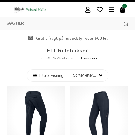
0
Gratis fragt på rideudstyr over 500 kr.
ELT Ridebukser
Brands
S - W
Waldhausen
ELT Ridebukser
Filtrer visning