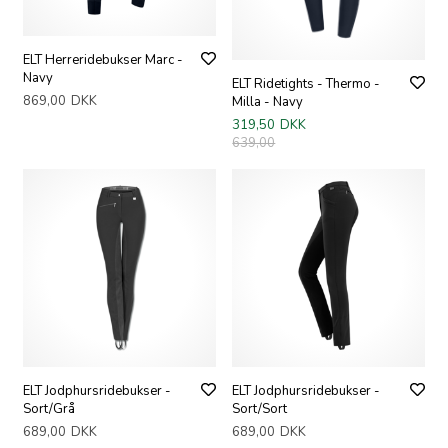
ELT Herreridebukser Marc -
Navy
ELT Ridetights - Thermo -
869,00
DKK
Milla - Navy
319,50
DKK
639,00
ELT Jodphursridebukser -
ELT Jodphursridebukser -
Sort/Grå
Sort/Sort
689,00
DKK
689,00
DKK