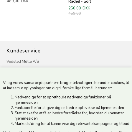
489,00
DKK
Rachel - Sort
250,00
DKK
459,00
Kundeservice
Vedsted Mølle A/S
Tøndervej 31, Vedsted
6500 Vojens
Vi og vores samarbejdspartnere bruger teknologier, herunder cookies, til
CVR 49879415 Mail
vedstedmoelle@post.tele.dk
at indsamle oplysninger om dig til forskellige formål, herunder:
Tlf. +45 74 54 51 06
Nødvendige for at opretholde nødvendige funktioner på
Åbningstider: Man-Fre 9.00-17.00 | Middagslukket 12.00-12.30 |
hjemmesiden
Lørdag 9.00-12.00
Funktionelle for at give dig en bedre oplevelse på hjemmesiden
Statistiske for at få en bedre forståelse for, hvordan du benytter
hjemmesiden
Hold dig opdateret
Markedsføring for at kunne vise dig relevante kampagner og tilbud