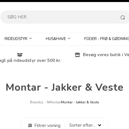
RIDEUDSTYR
HUS&HAVE
FODER - FRØ & GØDNIN
Besøg vores butik i V
agt på rideudstyr over 500 kr.
Montar - Jakker & Veste
Brands
L - N
Montar
Montar - Jakker & Veste
Filtrer visning