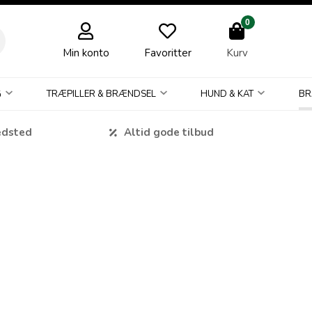
0
Min konto
Favoritter
Kurv
G
TRÆPILLER & BRÆNDSEL
HUND & KAT
BR
edsted
Altid gode tilbud