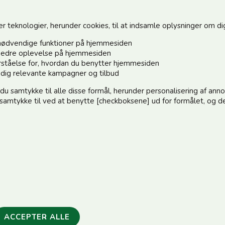
teknologier, herunder cookies, til at indsamle oplysninger om dig 
nødvendige funktioner på hjemmesiden
n bedre oplevelse på hjemmesiden
forståelse for, hvordan du benytter hjemmesiden
Hold dig o
e dig relevante kampagner og tilbud
 du samtykke til alle disse formål, herunder personalisering af an
Tilmeld dig 
e samtykke til ved at benytte [checkboksene] ud for formålet, og de
:)
elle@post.tele.dk
Jeg accep
.00 | Middagslukket 12.00-12.30 | Lørdag 9.00-