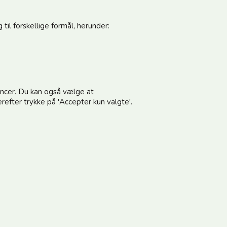
til forskellige formål, herunder:
pdateret
Følg os
noncer. Du kan også vælge at
vores nyhedsbrev og modtag gode tilbud
refter trykke på 'Accepter kun valgte'.
terer vilkårene