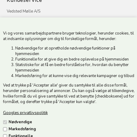
Kundeservice
Vedsted Mølle A/S
Tøndervej 31, Vedsted
6500 Vojens
Vi og vores samarbejdspartnere bruger teknologier, herunder cookies, til
CVR 49879415 Mail
vedstedmoelle@post.tele.dk
at indsamle oplysninger om dig til forskellige formål, herunder:
Tlf. +45 74 54 51 06
Nødvendige for at opretholde nødvendige funktioner på
Åbningstider: Man-Fre 9.00-17.00 | Middagslukket 12.00-12.30 |
hjemmesiden
Lørdag 9.00-12.00
Funktionelle for at give dig en bedre oplevelse på hjemmesiden
Statistiske for at få en bedre forståelse for, hvordan du benytter
hjemmesiden
Hold dig opdateret
Markedsføring for at kunne vise dig relevante kampagner og tilbud
Ved at trykke på 'Accepter alle' giver du samtykke til alle disse formål,
Tilmeld dig vores nyhedsbrev og modtag gode tilbud :)
herunder personalisering af annoncer. Du kan også vælge at tilkendegive,
hvilke formål du vil give samtykke til ved at benytte [checkboksene] ud for
formålet, og derefter trykke på 'Accepter kun valgte'.
Googles privatlivspolitik
Jeg accepterer vilkårene
Nødvendige
Markedsføring
Funktionelle