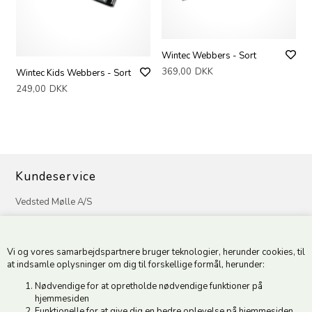
Wintec Webbers - Sort
369,00
DKK
Wintec Kids Webbers - Sort
249,00
DKK
Kundeservice
Vedsted Mølle A/S
Tøndervej 31, Vedsted
6500 Vojens
Vi og vores samarbejdspartnere bruger teknologier, herunder cookies, til
CVR 49879415 Mail
vedstedmoelle@post.tele.dk
at indsamle oplysninger om dig til forskellige formål, herunder:
Tlf. +45 74 54 51 06
Nødvendige for at opretholde nødvendige funktioner på
Åbningstider: Man-Fre 9.00-17.00 | Middagslukket 12.00-12.30 |
hjemmesiden
Lørdag 9.00-12.00
Funktionelle for at give dig en bedre oplevelse på hjemmesiden