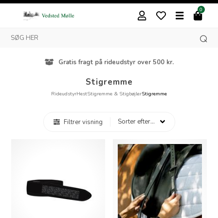
0
Gratis fragt på rideudstyr over 500 kr.
Stigremme
Rideudstyr
Hest
Stigremme & Stigbøjler
Stigremme
Filtrer visning