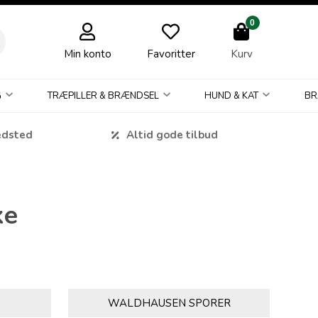
0
Min konto
Favoritter
Kurv
G
TRÆPILLER & BRÆNDSEL
HUND & KAT
BR
edsted
Altid gode tilbud
ke
WALDHAUSEN SPORER