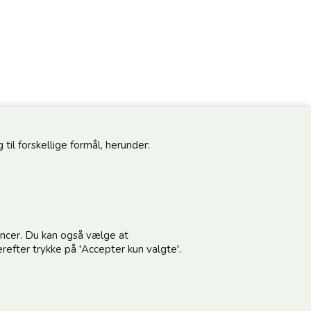
til forskellige formål, herunder:
pdateret
Følg os
noncer. Du kan også vælge at
vores nyhedsbrev og modtag gode tilbud
refter trykke på 'Accepter kun valgte'.