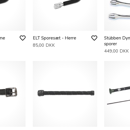
ame
ELT Sporesæt - Herre
Stübben Dyn
sporer
85,00
DKK
449,00
DKK