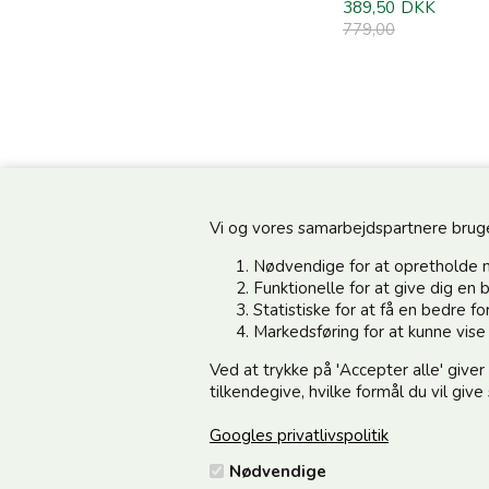
389,50
DKK
779,00
Vi og vores samarbejdspartnere bruger 
Nødvendige for at opretholde 
Funktionelle for at give dig e
Statistiske for at få en bedre 
Information
Kundeservice
Markedsføring for at kunne vis
Ved at trykke på 'Accepter alle' giver
Din side - Log ind her
Vedsted Mølle A/S
tilkendegive, hvilke formål du vil giv
Cookie & Persondata
Tøndervej 31, Vedsted
Googles privatlivspolitik
Handelsbetingelser
6500 Vojens
Nødvendige
Fortrydelse/Reklamation
CVR 49879415 Mail
vedstedmo