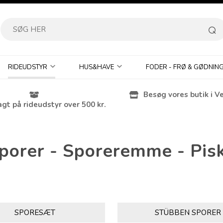
RIDEUDSTYR
HUS&HAVE
FODER - FRØ & GØDNIN
Besøg vores butik i V
agt på rideudstyr over 500 kr.
porer - Sporeremme - Pis
SPORESÆT
STÜBBEN SPORER