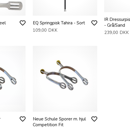
IR Dressurpi
eel
EQ Springpisk Tahira - Sort
- Grå/Sand
109,00
DKK
239,00
DKK
r
Neue Schule Sporer m. hjul
Competition Fit