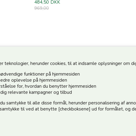
484,50
DKK
969,00
teknologier, herunder cookies, til at indsamle oplysninger om dig 
nødvendige funktioner på hjemmesiden
n bedre oplevelse på hjemmesiden
forståelse for, hvordan du benytter hjemmesiden
Hold dig o
e dig relevante kampagner og tilbud
 du samtykke til alle disse formål, herunder personalisering af an
Tilmeld dig 
e samtykke til ved at benytte [checkboksene] ud for formålet, og de
:)
elle@post.tele.dk