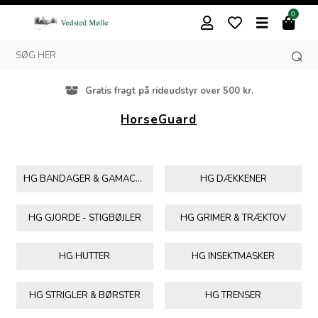
0
Besøg vores butik i Vedsted
HorseGuard
HG BANDAGER & GAMACHER
HG DÆKKENER
HG GJORDE - STIGBØJLER
HG GRIMER & TRÆKTOV
HG HUTTER
HG INSEKTMASKER
HG STRIGLER & BØRSTER
HG TRENSER