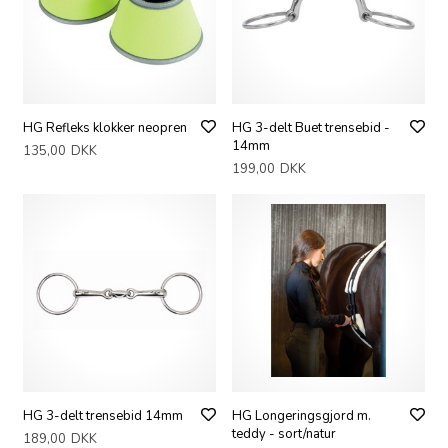
HG Refleks klokker neopren
HG 3-delt Buet trensebid -
14mm
135,00
DKK
199,00
DKK
HG 3-delt trensebid 14mm
HG Longeringsgjord m.
teddy - sort/natur
189,00
DKK