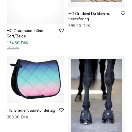
HG Gradient Dækken m.
fleeceforing
599,00
DKK
HG Graci pandebånd -
Sort/Beige
134,50
DKK
269,00
HG Gradient Sadelunderlag
389,00
DKK