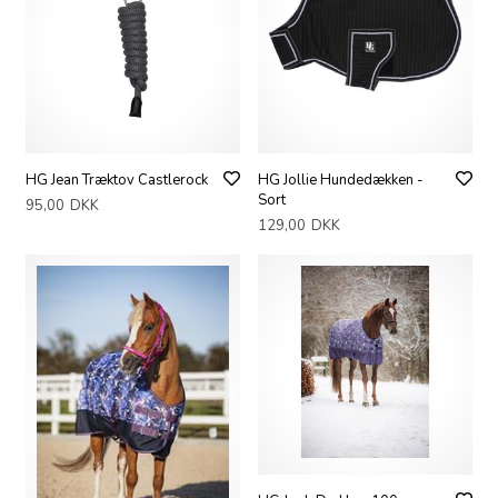
HG Jean Træktov Castlerock
HG Jollie Hundedækken -
Sort
95,00
DKK
129,00
DKK