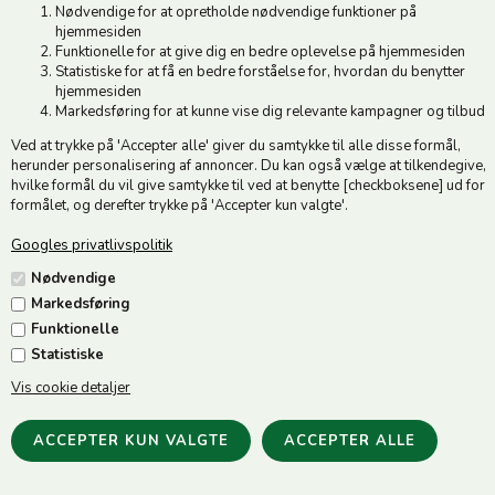
Sandshell
Nødvendige for at opretholde nødvendige funktioner på
hjemmesiden
HG Kids Dandy/Rygbørste -
79,00
DKK
Funktionelle for at give dig en bedre oplevelse på hjemmesiden
Aruba Blue
Statistiske for at få en bedre forståelse for, hvordan du benytter
39,00
DKK
hjemmesiden
Markedsføring for at kunne vise dig relevante kampagner og tilbud
Ved at trykke på 'Accepter alle' giver du samtykke til alle disse formål,
herunder personalisering af annoncer. Du kan også vælge at tilkendegive,
hvilke formål du vil give samtykke til ved at benytte [checkboksene] ud for
formålet, og derefter trykke på 'Accepter kun valgte'.
Googles privatlivspolitik
Nødvendige
HG Kids Dandy/Rygbørste -
HG Kids Gnubber - Aruba
Markedsføring
Lavender
Blue
Funktionelle
39,00
DKK
29,00
DKK
Statistiske
Vis cookie detaljer