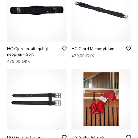
HG Gjord m. aftageligt
HG Gjord Memoryfoam
neopren - Sort
479,00
DKK
479,00
DKK
HG Gjordforlænger
HG Glitter Julesok