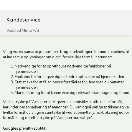
Kundeservice
Vedsted Mølle A/S
Tøndervej 31, Vedsted
6500 Vojens
Vi og vores samarbejdspartnere bruger teknologier, herunder cookies, til
CVR 49879415 Mail
vedstedmoelle@post.tele.dk
at indsamle oplysninger om dig til forskellige formål, herunder:
Tlf. +45 74 54 51 06
Nødvendige for at opretholde nødvendige funktioner på
Åbningstider: Man-Fre 9.00-17.00 | Middagslukket 12.00-12.30 |
hjemmesiden
Lørdag 9.00-12.00
Funktionelle for at give dig en bedre oplevelse på hjemmesiden
Statistiske for at få en bedre forståelse for, hvordan du benytter
hjemmesiden
Hold dig opdateret
Markedsføring for at kunne vise dig relevante kampagner og tilbud
Ved at trykke på 'Accepter alle' giver du samtykke til alle disse formål,
Tilmeld dig vores nyhedsbrev og modtag gode tilbud :)
herunder personalisering af annoncer. Du kan også vælge at tilkendegive,
hvilke formål du vil give samtykke til ved at benytte [checkboksene] ud for
formålet, og derefter trykke på 'Accepter kun valgte'.
Googles privatlivspolitik