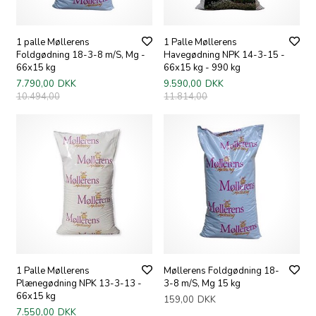
1 palle Møllerens
1 Palle Møllerens
Foldgødning 18-3-8 m/S, Mg -
Havegødning NPK 14-3-15 -
66x15 kg
66x15 kg - 990 kg
7.790,00
DKK
9.590,00
DKK
10.494,00
11.814,00
1 Palle Møllerens
Møllerens Foldgødning 18-
Plænegødning NPK 13-3-13 -
3-8 m/S, Mg 15 kg
66x15 kg
159,00
DKK
7.550,00
DKK