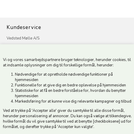
Kundeservice
Vedsted Mølle A/S
Tøndervej 31, Vedsted
6500 Vojens
Vi og vores samarbejdspartnere bruger teknologier, herunder cookies, til
CVR 49879415 Mail
vedstedmoelle@post.tele.dk
at indsamle oplysninger om dig til forskellige formål, herunder:
Tlf. +45 74 54 51 06
Nødvendige for at opretholde nødvendige funktioner på
Åbningstider: Man-Fre 9.00-17.00 | Middagslukket 12.00-12.30 |
hjemmesiden
Lørdag 9.00-12.00
Funktionelle for at give dig en bedre oplevelse på hjemmesiden
Statistiske for at få en bedre forståelse for, hvordan du benytter
hjemmesiden
Hold dig opdateret
Markedsføring for at kunne vise dig relevante kampagner og tilbud
Ved at trykke på 'Accepter alle' giver du samtykke til alle disse formål,
Tilmeld dig vores nyhedsbrev og modtag gode tilbud :)
herunder personalisering af annoncer. Du kan også vælge at tilkendegive,
hvilke formål du vil give samtykke til ved at benytte [checkboksene] ud for
formålet, og derefter trykke på 'Accepter kun valgte'.