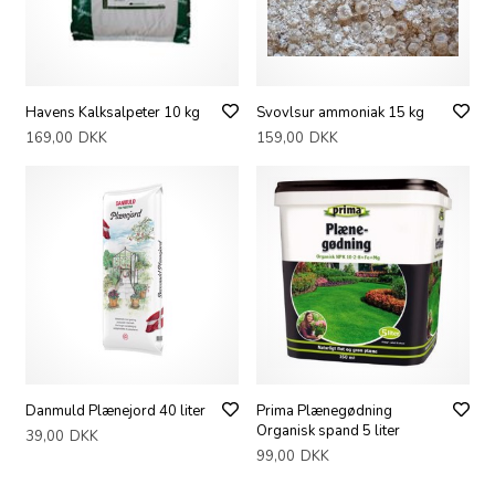
Havens Kalksalpeter 10 kg
Svovlsur ammoniak 15 kg
169,00
DKK
159,00
DKK
Danmuld Plænejord 40 liter
Prima Plænegødning
Organisk spand 5 liter
39,00
DKK
99,00
DKK