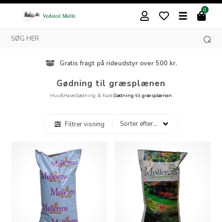
0
Gratis fragt på rideudstyr over 500 kr.
Gødning til græsplænen
Hus&Have
Gødning & Kalk
Gødning til græsplænen
Filtrer visning