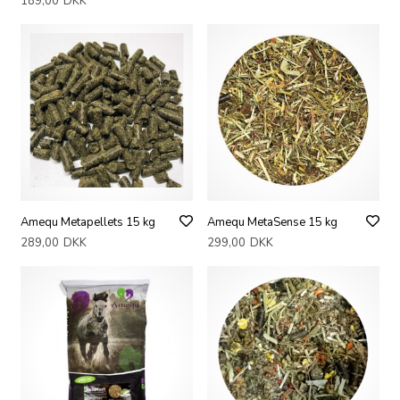
189,00
DKK
Amequ Metapellets 15 kg
Amequ MetaSense 15 kg
289,00
DKK
299,00
DKK