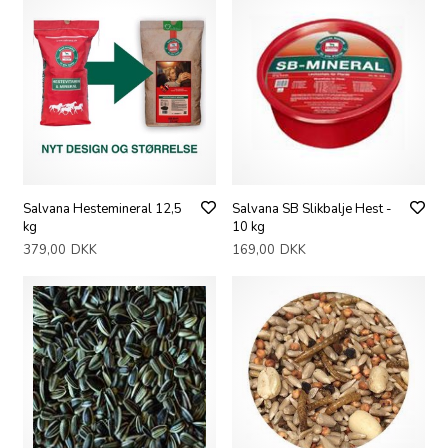
Salvana Hestemineral 12,5
Salvana SB Slikbalje Hest -
kg
10 kg
379,00
DKK
169,00
DKK