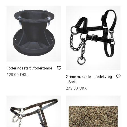
Foderindsats til fodertønde
129,00
DKK
Grime m. kæde til fedekvæg
- Sort
279,00
DKK