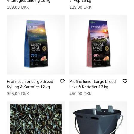
Vildtfugleblanding 15 kg
af Pep 15 kg
189,00
DKK
129,00
DKK
Profine Junior Large Breed
Profine Junior Large Breed
Kylling & Kartofler 12 kg
Laks & Kartofler 12 kg
395,00
DKK
450,00
DKK