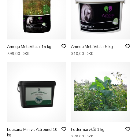
Amequ MetaVital+ 15 kg
Amequ MetaVital+ 5 kg
799,00
DKK
310,00
DKK
Equsana Minivit Allround 10
Fodermarvkål 1 kg
kg
329,00
DKK