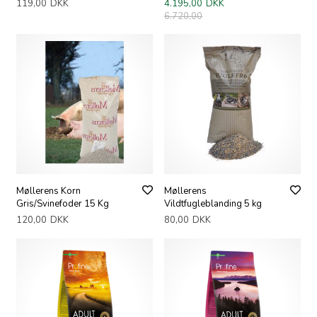
119,00
DKK
4.195,00
DKK
6.720,00
Møllerens Korn
Møllerens
Gris/Svinefoder 15 Kg
Vildtfugleblanding 5 kg
120,00
DKK
80,00
DKK