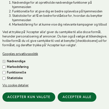
Nødvendige for at opretholde nødvendige funktioner på
hjemmesiden
Funktionelle for at give dig en bedre oplevelse på hjemmesiden
Statistiske for at få en bedre forståelse for, hvordan du benytter
hjemmesiden
Markedsføring for at kunne vise dig relevante kampagner og tilbud
Ved at trykke på 'Accepter alle' giver du samtykke til alle disse formål,
herunder personalisering af annoncer. Du kan også vælge at tilkendegive,
hvilke formål du vil give samtykke til ved at benytte [checkboksene] ud for
formålet, og derefter trykke på 'Accepter kun valgte'.
Møllerens Hundefoder 15
Møllerens Hønsemash 5 kg
Googles privatlivspolitik
kg
79,00
DKK
279,00
DKK
Nødvendige
Markedsføring
Funktionelle
Statistiske
Vis cookie detaljer