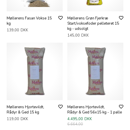
Møllerens Fasan Vokse 15
Møllerens Grøn Fjerkræ
kg
Start/voksefoder pelleteret 15
kg - udsolgt
139,00
DKK
145,00
DKK
Møllerens Hjortevildt,
Møllerens Hjortevildt,
Rådyr & Ged 15 kg
Rådyr & Ged 56x15 kg - 1 palle
119,00
DKK
4.495,00
DKK
6.664,00