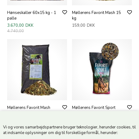
Hønseskaller 60x15 kg - 1
Møllerens Favorit Mash 15
palle
kg
3.670,00
DKK
159,00
DKK
4.740,00
Møllerens Favorit Mash
Møllerens Favorit Sport
45x15 kg
Müsli 20 kg
5.795,00
DKK
179,00
DKK
7.155,00
Vi og vores samarbejdspartnere bruger teknologier, herunder cookies, til
at indsamle oplysninger om dig til forskellige formål, herunder: