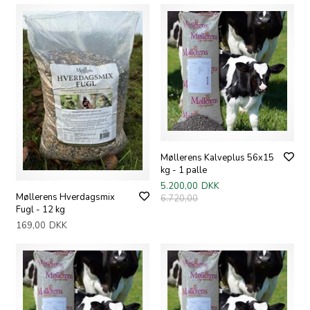
Møllerens Kalveplus 56x15
kg - 1 palle
5.200,00
DKK
Møllerens Hverdagsmix
6.720,00
Fugl - 12 kg
169,00
DKK