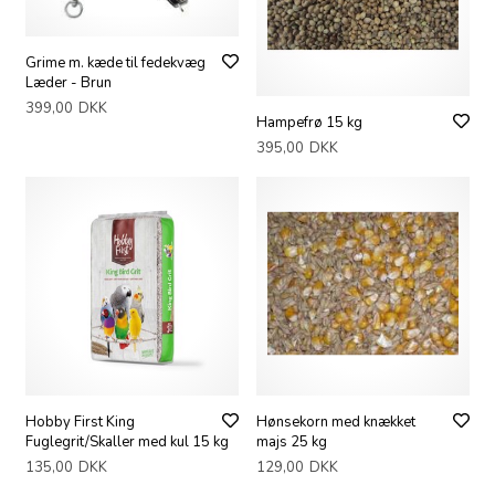
Grime m. kæde til fedekvæg
Læder - Brun
399,00
DKK
Hampefrø 15 kg
395,00
DKK
Hobby First King
Hønsekorn med knækket
Fuglegrit/Skaller med kul 15 kg
majs 25 kg
135,00
DKK
129,00
DKK