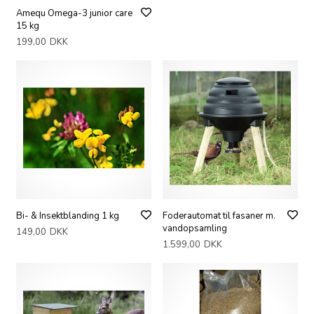
Amequ Omega-3 junior care
15 kg
199,00
DKK
Bi- & Insektblanding 1 kg
Foderautomat til fasaner m.
vandopsamling
149,00
DKK
1.599,00
DKK