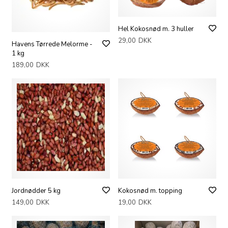
Hel Kokosnød m. 3 huller
29,00
DKK
Havens Tørrede Melorme -
1 kg
189,00
DKK
Jordnødder 5 kg
Kokosnød m. topping
149,00
DKK
19,00
DKK