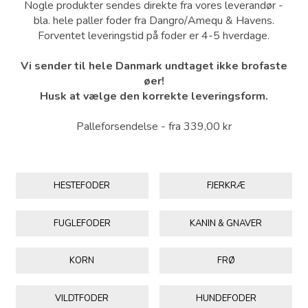
Nogle produkter sendes direkte fra vores leverandør -
bla. hele paller foder fra Dangro/Amequ & Havens.
Forventet leveringstid på foder er 4-5 hverdage.
Vi sender til hele Danmark undtaget ikke brofaste
øer!
Husk at vælge den korrekte leveringsform.
Palleforsendelse - fra 339,00 kr
HESTEFODER
FJERKRÆ
FUGLEFODER
KANIN & GNAVER
KORN
FRØ
VILDTFODER
HUNDEFODER