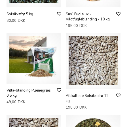
Solsikkefrø 5 kg
Sus´ Fuglelux -
Vildtfugleblanding - 10 kg
80,00
DKK
195,00
DKK
Villa-blanding Plænegræs
0,5 kg
Afskallede Solsikkefrø 12
kg
49,00
DKK
198,00
DKK